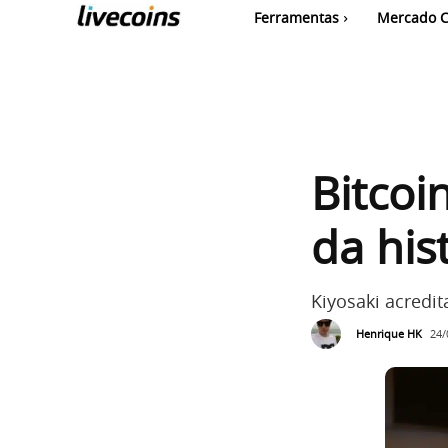
Ferramentas
Mercado C
Bitcoi
da his
Kiyosaki acredi
Henrique HK
24/