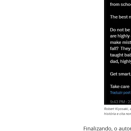
Robert Kiyosaki, a
história e cita n
Finalizando, o auto