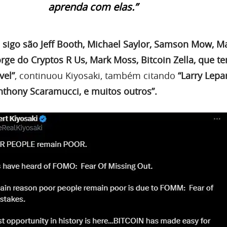
aprenda com elas.”
 sigo são Jeff Booth, Michael Saylor, Samson Mow, Ma
ge do Cryptos R Us, Mark Moss, Bitcoin Zella, que t
vel”
, continuou Kiyosaki, também citando
“Larry Lepa
nthony Scaramucci, e muitos outros”.