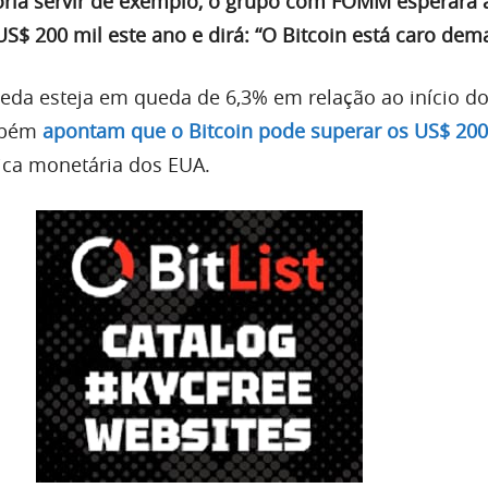
tória servir de exemplo, o grupo com FOMM esperará 
US$ 200 mil este ano e dirá: “O Bitcoin está caro dema
da esteja em queda de 6,3% em relação ao início do
ambém
apontam que o Bitcoin pode superar os US$ 20
ica monetária dos EUA.