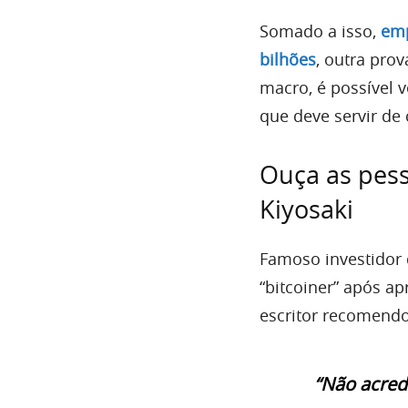
Somado a isso,
emp
bilhões
, outra pro
macro, é possível 
que deve servir de 
Ouça as pess
Kiyosaki
Famoso investidor 
“bitcoiner” após a
escritor recomendo
“Não acred