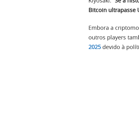
Kiyosaki.
“Se a his
Bitcoin ultrapasse 
Embora a criptomoe
outros players t
2025
devido à polít