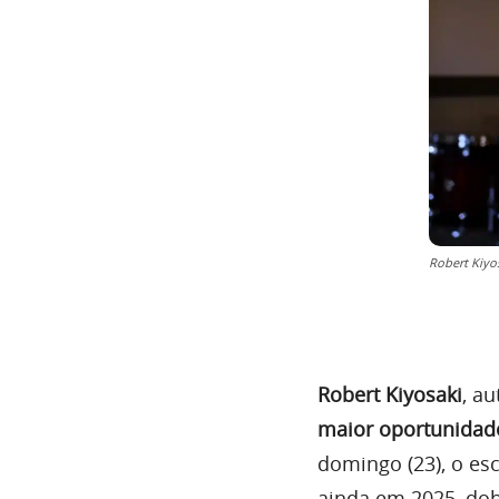
Robert Kiyo
Robert Kiyosaki
, au
maior oportunidade
domingo (23), o es
ainda em 2025, dob