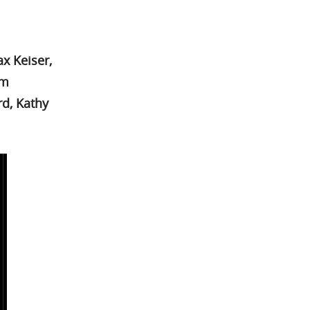
x Keiser,
em
rd, Kathy