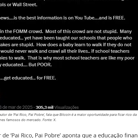
utor de ‘Pai Rico, Pai Pobre’, fala que Bitcoin é a maior oportunidade para ficar rico da
omes famosos do mercado. Fonte: X.
r de ‘Pai Rico, Pai Pobre’ aponta que a educação finan