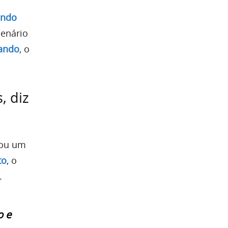
indo
cenário
ando
, o
, diz
nou um
to
, o
.
o e