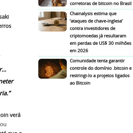
corretoras de bitcoin no Brasil
Chainalysis estima que
saki
‘ataques de chave-inglesa’
erros
contra investidores de
criptomoedas já resultaram
em perdas de US$ 30 milhões
em 2026
Comunidade tenta garantir
controle do domínio .bitcoin e
er…
restringi-lo a projetos ligados
meter
ao Bitcoin
ia.”
oin verá
uou