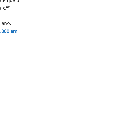
até que o
is.””
 ano,
0.000 em