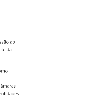
ssão ao
ete da
como
 câmaras
entidades