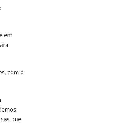
e
de em
para
es, com a
m
odemos
isas que