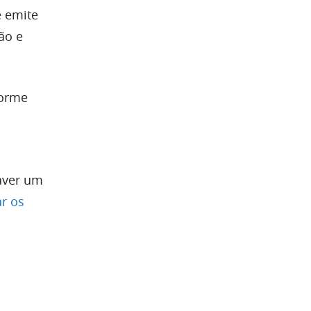
ê emite
ão e
forme
aver um
r os