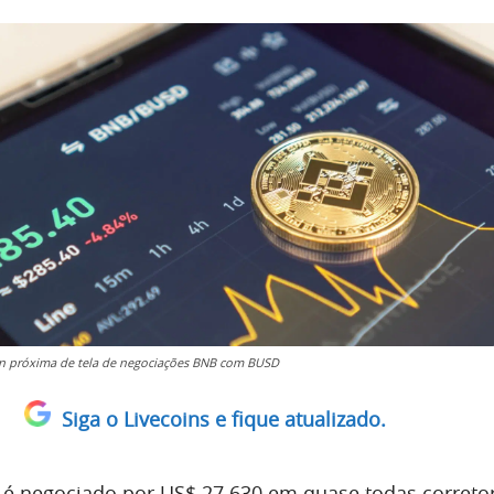
n próxima de tela de negociações BNB com BUSD
Siga o Livecoins e fique atualizado.
 é negociado por US$ 27.630 em quase todas correto