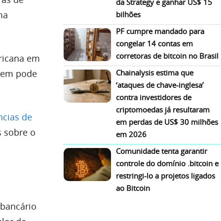
da Strategy e ganhar US$ 15
ma
bilhões
PF cumpre mandado para
congelar 14 contas em
corretoras de bitcoin no Brasil
ericana em
agem pode
Chainalysis estima que
‘ataques de chave-inglesa’
contra investidores de
criptomoedas já resultaram
ncias de
em perdas de US$ 30 milhões
s sobre o
em 2026
Comunidade tenta garantir
controle do domínio .bitcoin e
restringi-lo a projetos ligados
ao Bitcoin
 bancário