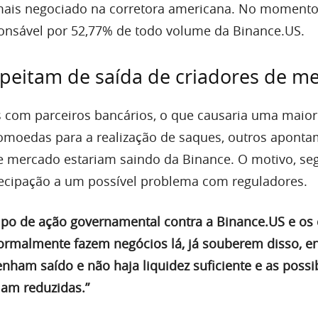
mais negociado na corretora americana. No momento
ponsável por 52,77% de todo volume da Binance.US.
peitam de saída de criadores de m
 com parceiros bancários, o que causaria uma maior
moedas para a realização de saques, outros aponta
e mercado estariam saindo da Binance. O motivo, s
tecipação a um possível problema com reguladores.
ipo de ação governamental contra a Binance.US e os 
rmalmente fazem negócios lá, já souberem disso, e
enham saído e não haja liquidez suficiente e as possi
jam reduzidas.”