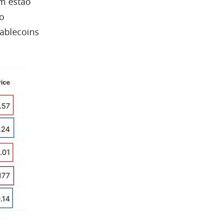
m estão
o
ablecoins