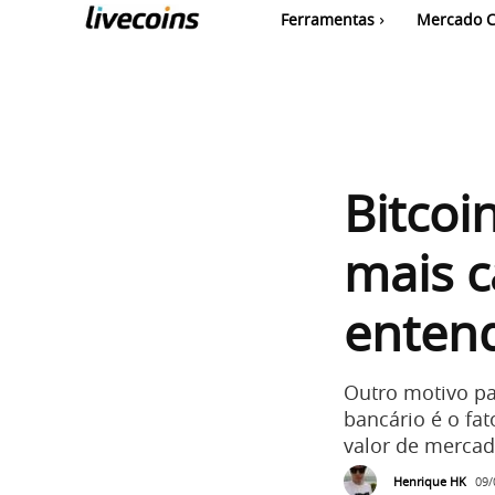
Ferramentas
Mercado C
Bitcoi
mais c
enten
Outro motivo pa
bancário é o fa
valor de merca
Henrique HK
09/