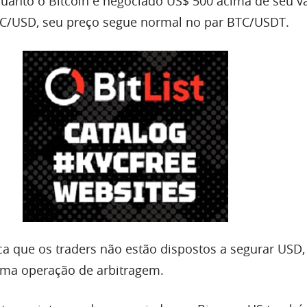
quanto o Bitcoin é negociado US$ 500 acima de seu v
C/USD, seu preço segue normal no par BTC/USDT.
ica que os traders não estão dispostos a segurar USD
uma operação de arbitragem.