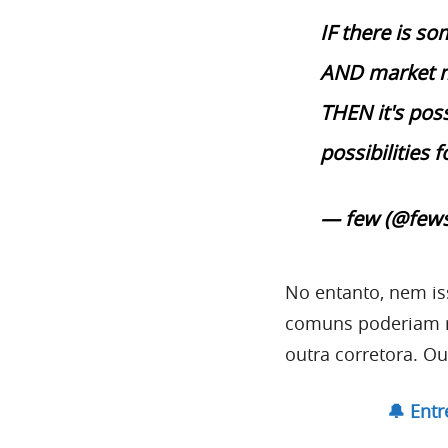
IF there is s
AND market m
THEN it's poss
possibilities 
— few (@fews
No entanto, nem iss
comuns poderiam r
outra corretora. O
🔔 Ent