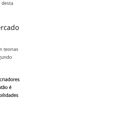
 desta
ercado
m teorias
egundo
criadores
ntão é
bilidades