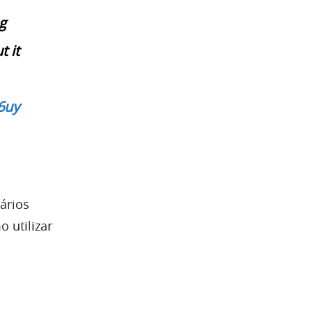
g
 it
6uy
ários
 utilizar