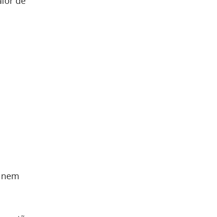
alor de
, nem