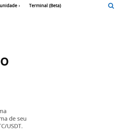
unidade
Terminal (Beta)
do
ema
ima de seu
TC/USDT.