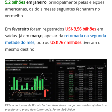
5,2 bilhões
em janeiro
, principalmente pelas eleições
americanas, os dois meses seguintes fecharam no
vermelho.
Em
fevereiro
foram registrados
US$ 3,56 bilhões
em
saídas. Já em
março
, apesar da
retomada na segunda
metade do mês
, outros
US$ 767 milhões
tiveram o
mesmo destino.
ETFs americanos de Bitcoin fecham fevereiro e março com saídas, ajudando a
pressionar o preço da criptomoeda. Fonte: SoSoValue.