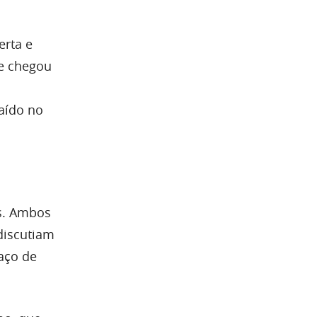
erta e
ce chegou
caído no
as. Ambos
discutiam
aço de