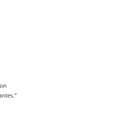
ton
antes.”