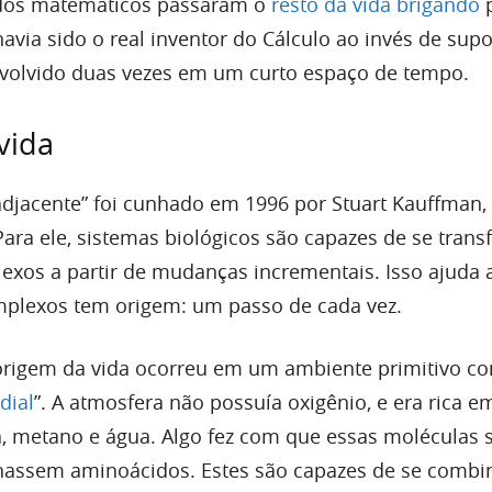
dos matemáticos passaram o
resto da vida brigando
p
via sido o real inventor do Cálculo ao invés de supo
nvolvido duas vezes em um curto espaço de tempo.
vida
adjacente” foi cunhado em 1996 por Stuart Kauffman
 Para ele, sistemas biológicos são capazes de se tra
xos a partir de mudanças incrementais. Isso ajuda a
plexos tem origem: um passo de cada vez.
origem da vida ocorreu em um ambiente primitivo c
dial
”. A atmosfera não possuía oxigênio, e era rica e
, metano e água. Algo fez com que essas moléculas 
nassem aminoácidos. Estes são capazes de se combi