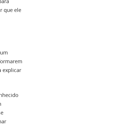
ara
r que ele
, um
nsformarem
 explicar
onhecido
m
se
nar