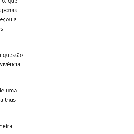
mo, que
 apenas
meçou a
es
a questão
evivência
 de uma
althus
neira