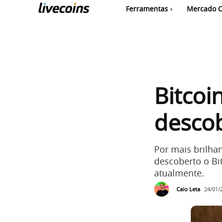
Ferramentas
Mercado C
Bitcoi
desco
Por mais brilhan
descoberto o Bi
atualmente.
Caio Leta
24/01/