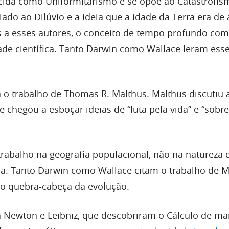
cida como Uniformitarismo e se opõe ao Catastrofis
ado ao Dilúvio e a ideia que a idade da Terra era de
s a esses autores, o conceito de tempo profundo co
ade científica. Tanto Darwin como Wallace leram ess
o trabalho de Thomas R. Malthus. Malthus discutiu 
 e chegou a esboçar ideias de “luta pela vida” e “sobr
trabalho na geografia populacional, não na natureza
a. Tanto Darwin como Wallace citam o trabalho de M
o quebra-cabeça da evolução.
Newton e Leibniz, que descobriram o Cálculo de ma