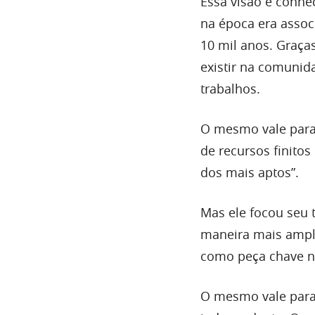
Essa visão é conhe
na época era associ
10 mil anos. Graça
existir na comunid
trabalhos.
O mesmo vale para 
de recursos finitos
dos mais aptos”.
Mas ele focou seu 
maneira mais ampl
como peça chave n
O mesmo vale para 