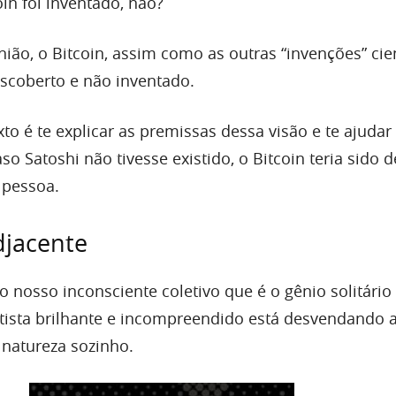
in foi inventado, não?
ão, o Bitcoin, assim como as outras “invenções” cien
descoberto e não inventado.
xto é te explicar as premissas dessa visão e te ajudar
o Satoshi não tivesse existido, o Bitcoin teria sido 
 pessoa.
djacente
o nosso inconsciente coletivo que é o gênio solitário
tista brilhante e incompreendido está desvendando
 natureza sozinho.