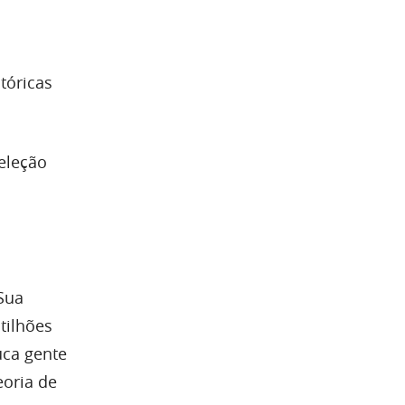
tóricas
Seleção
 Sua
tilhões
uca gente
eoria de