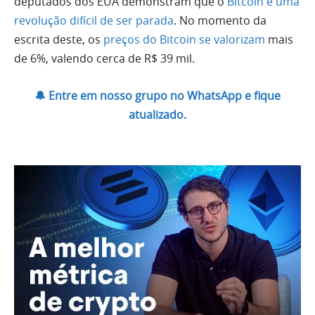
deputados dos EUA demonstram que o
Bitcoin é uma
revolução difícil de ser parada
. No momento da
escrita deste, os
preços do Bitcoin se valorizam
mais
de 6%, valendo cerca de R$ 39 mil.
🔔 Entre em nosso grupo no WhatsApp e fique
atualizado.