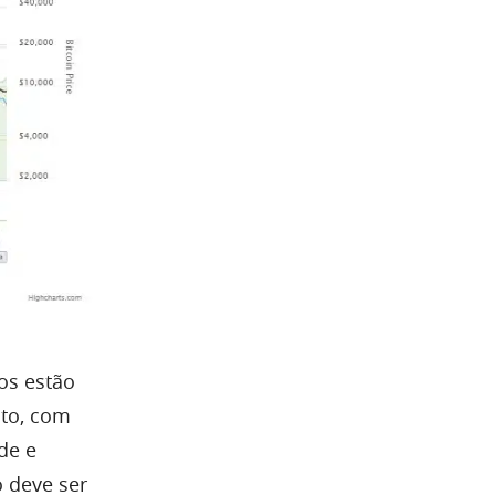
os estão
ito, com
ade e
 deve ser