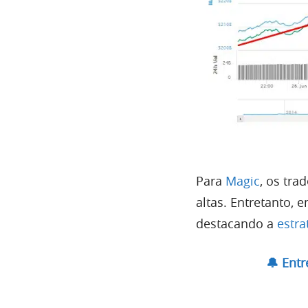
Para
Magic
, os tr
altas. Entretanto, 
destacando a
estra
🔔 Ent