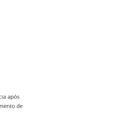
cia após
mento de