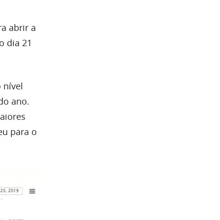
a abrir a
o dia 21
 nível
do ano.
aiores
eu para o