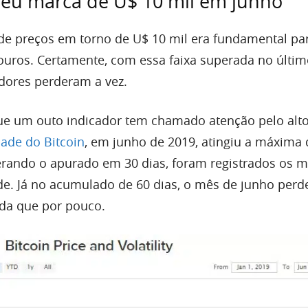
peu marca de U$ 10 mil em junho
de preços em torno de U$ 10 mil era fundamental par
touros. Certamente, com essa faixa superada no últim
dores perderam a vez.
e um outo indicador tem chamado atenção pelo alto
dade do Bitcoin
, em junho de 2019, atingiu a máxima 
rando o apurado em 30 dias, foram registrados os m
ade. Já no acumulado de 60 dias, o mês de junho perd
nda que por pouco.