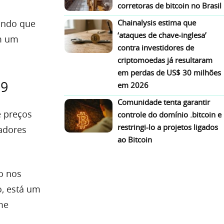
corretoras de bitcoin no Brasil
ando que
Chainalysis estima que
‘ataques de chave-inglesa’
m um
contra investidores de
criptomoedas já resultaram
em perdas de US$ 30 milhões
19
em 2026
Comunidade tenta garantir
e preços
controle do domínio .bitcoin e
restringi-lo a projetos ligados
adores
ao Bitcoin
to nos
, está um
me