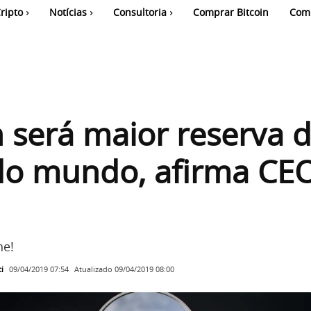
ripto
Notícias
Consultoria
Comprar Bitcoin
Com
n será maior reserva 
do mundo, afirma CE
ne!
i
Atualizado
09/04/2019 08:00
09/04/2019 07:54