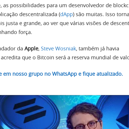
 as possibilidades para um desenvolvedor de block
licação descentralizada (
dApp
) são muitas. Isso torn
s justa e grande, ao ver que várias visões de descent
nhando força.
undador da
Apple
,
Steve Wosniak
, também já havia
acredita que o Bitcoin será a reserva mundial de valo
re em nosso grupo no WhatsApp e fique atualizado.