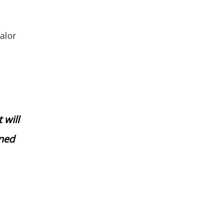
alor
 will
gned