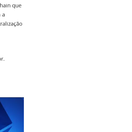
chain que
a a
ralização
r.