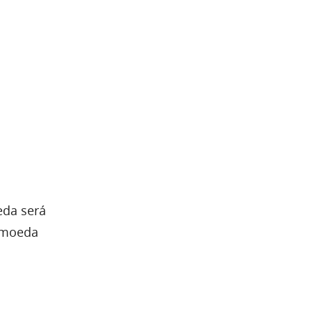
eda será
tomoeda