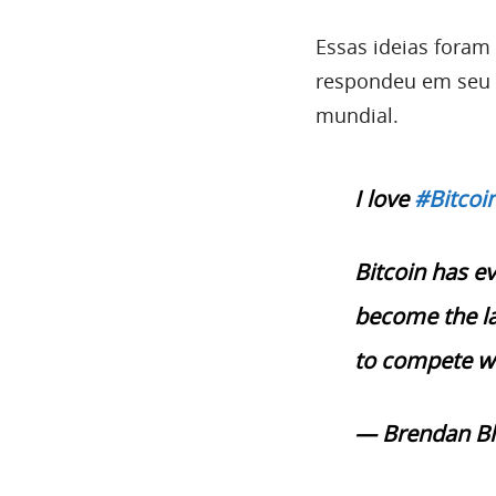
Essas ideias foram
respondeu em seu T
mundial.
I love
#Bitcoi
Bitcoin has ev
become the la
to compete wit
— Brendan B