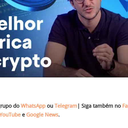
grupo do
WhatsApp
ou
Telegram
|
Siga também no
Fa
YouTube
e
Google News
.