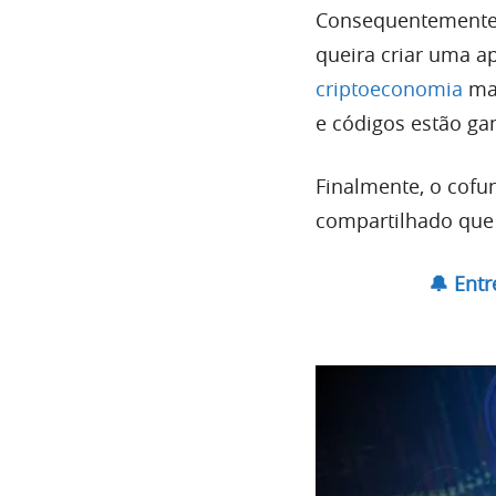
Consequentemente,
queira criar uma ap
criptoeconomia
mai
e códigos estão ga
Finalmente, o cof
compartilhado que 
🔔 Ent