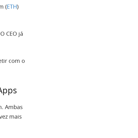
m (
ETH
)
 O CEO já
etir com o
Apps
um. Ambas
vez mais