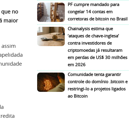
PF cumpre mandado para
 que no
congelar 14 contas em
corretoras de bitcoin no Brasil
rá maior
Chainalysis estima que
‘ataques de chave-inglesa’
contra investidores de
s assim
criptomoedas já resultaram
apelidada
em perdas de US$ 30 milhões
omunidade
em 2026
Comunidade tenta garantir
controle do domínio .bitcoin e
restringi-lo a projetos ligados
ao Bitcoin
da
redita