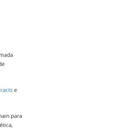
camada
de
racts
e
hain para
ética,