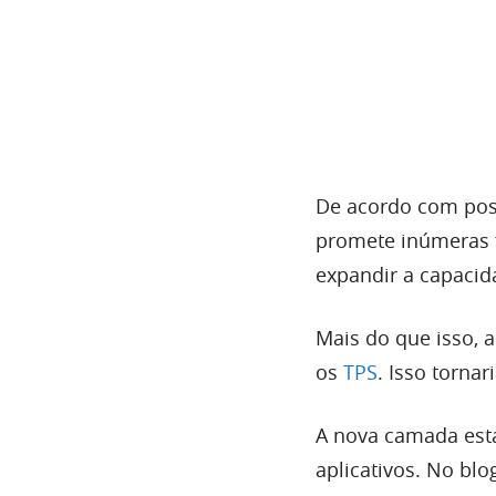
De acordo com po
promete inúmeras f
expandir a capacid
Mais do que isso, 
os
TPS
. Isso torna
A nova camada est
aplicativos. No blo