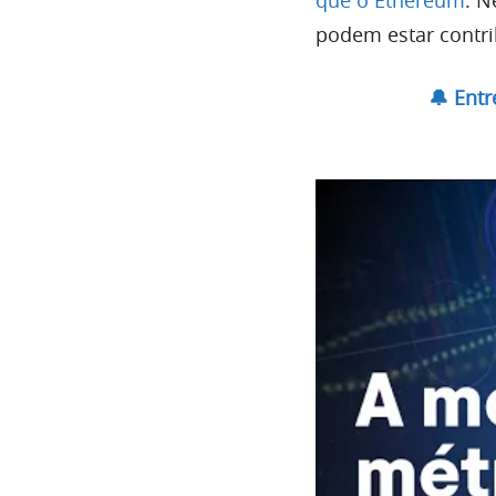
que o Ethereum
. N
podem estar contri
🔔 Ent