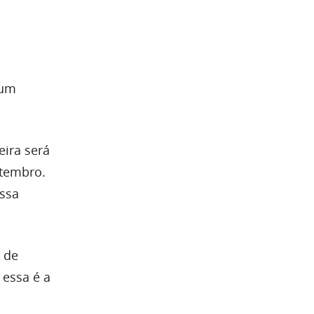
 um
eira será
etembro.
ssa
 de
 essa é a