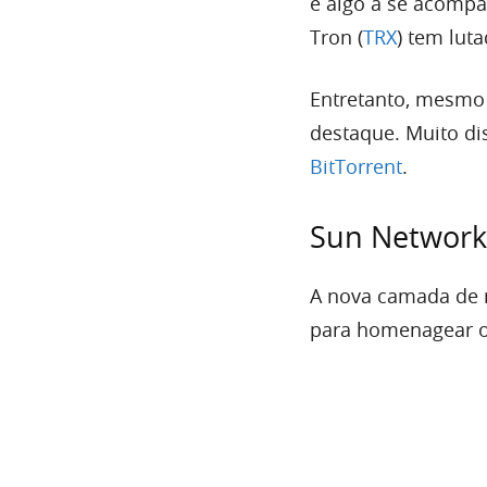
é algo a se acompa
Tron (
TRX
) tem lut
Entretanto, mesmo
destaque. Muito di
BitTorrent
.
Sun Network
A nova camada de 
para homenagear o