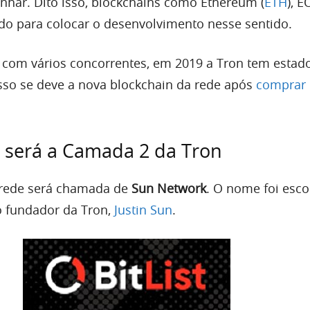
nhar. Dito isso, blockchains como Ethereum (
ETH
), E
ado para colocar o desenvolvimento nesse sentido.
 com vários concorrentes, em 2019 a Tron tem estad
sso se deve a nova blockchain da rede após
comprar
 será a Camada 2 da Tron
rede será chamada de
Sun Network
. O nome foi esco
 fundador da Tron,
Justin Sun
.