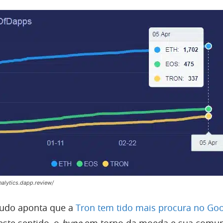
nalytics.dapp.review/
tudo aponta que a
Tron tem tido mais procura no Go