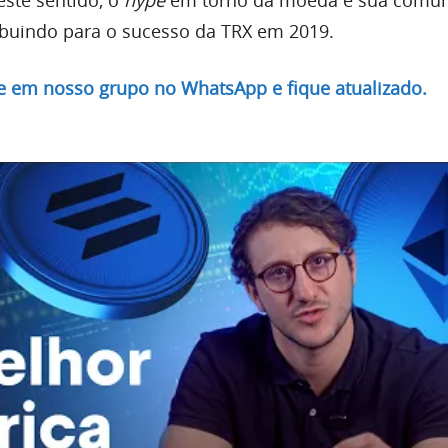
este sentido, o
hype
em torno da moeda e sua comu
buindo para o sucesso da TRX em 2019.
re em nosso grupo no WhatsApp e fique atualizado.