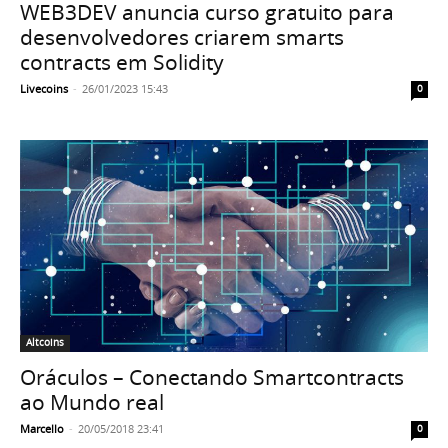
WEB3DEV anuncia curso gratuito para
desenvolvedores criarem smarts
contracts em Solidity
Livecoins
-
26/01/2023 15:43
0
Altcoins
Oráculos – Conectando Smartcontracts
ao Mundo real
Marcello
-
20/05/2018 23:41
0