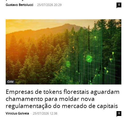
Gustavo Bertolucci
-
25/07/2026 20:29
0
CVM
Empresas de tokens florestais aguardam
chamamento para moldar nova
regulamentação do mercado de capitais
Vinicius Golveia
-
25/07/2026 12:38
0