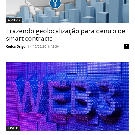
Análises
Trazendo geolocalização para dentro de
smart contracts
Carlos Baigorri
-
17/05/2018 12:36
0
FASTLC