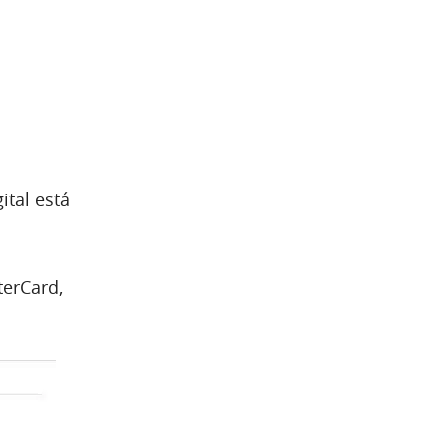
tal está
terCard,