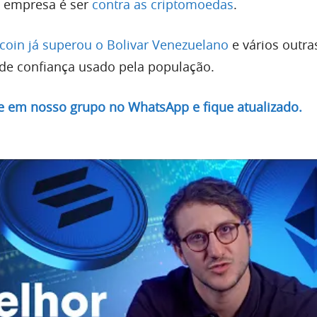
 empresa é ser
contra as criptomoedas
.
tcoin já superou o Bolivar Venezuelano
e vários outr
 de confiança usado pela população.
re em nosso grupo no WhatsApp e fique atualizado.