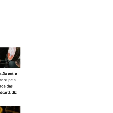
estão entre
ados pela
dade das
ldcard, diz