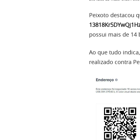
Peixoto destacou q
13818Kr5DYwQj1H
possui mais de 14 b
Ao que tudo indica
realizado contra Pe