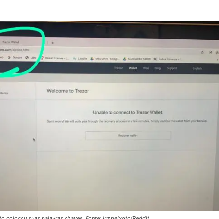
oto colocou suas palavras chaves. Fonte: Irmpeixoto/Reddit