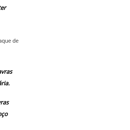
ter
aque de
avras
ria.
vras
nço