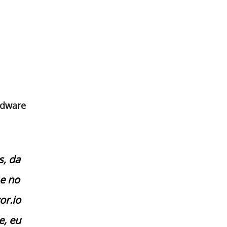
rdware
s, da
 e no
or.io
e, eu