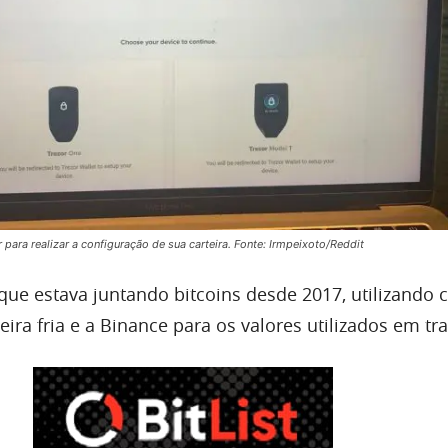
r para realizar a configuração de sua carteira. Fonte: Irmpeixoto/Reddit
ue estava juntando bitcoins desde 2017, utilizando c
ira fria e a Binance para os valores utilizados em tr