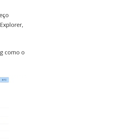
reço
Explorer,
ing como o