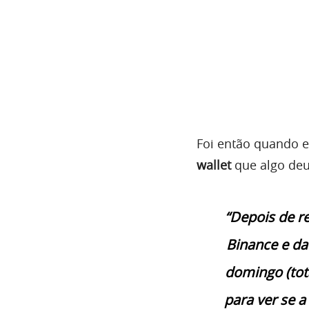
Foi então quando e
wallet
que algo deu
“Depois de r
Binance e da
domingo (tota
para ver se a