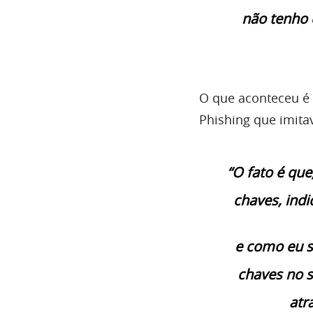
não tenho 
O que aconteceu é
Phishing que imitav
“O fato é que
chaves, ind
e como eu s
chaves no s
atr