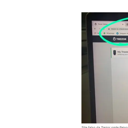
Site falso da Trezor onde Peix