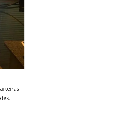
arteiras
ades.