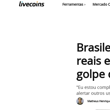
Ferramentas
Mercado C
Brasil
reais 
golpe 
"Eu estou compl
alertar outros u
Matheus Henriqu