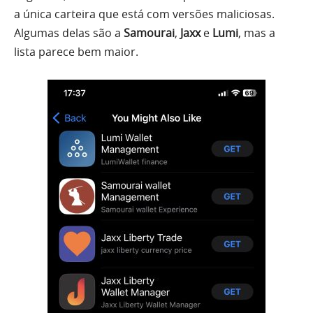
a única carteira que está com versões maliciosas.
Algumas delas são a
Samourai
,
Jaxx
e
Lumi
, mas a
lista parece bem maior.