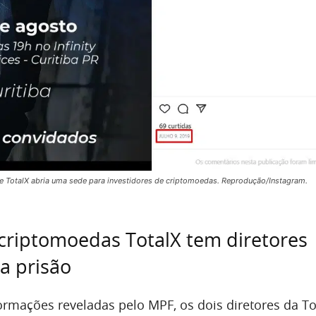
e TotalX abria uma sede para investidores de criptomoedas. Reprodução/Instagram.
criptomoedas TotalX tem diretores
a prisão
rmações reveladas pelo MPF, os dois diretores da To