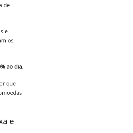
a de
is e
vam os
% ao dia
.
lor que
ptomoedas
xa e