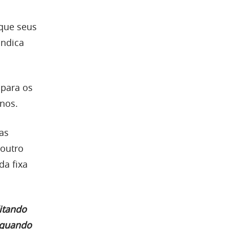
 que seus
indica
 para os
inos.
tas
 outro
da fixa
itando
, quando