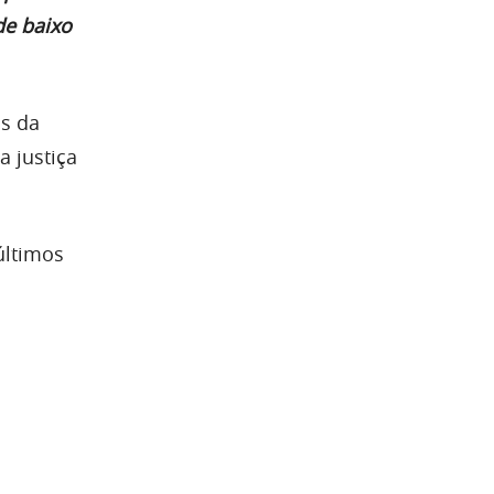
de baixo
is da
 justiça
últimos