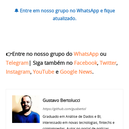
🔔 Entre em nosso grupo no WhatsApp e fique
atualizado.
👉Entre no nosso grupo do
WhatsApp
ou
Telegram
|
Siga também no
Facebook
,
Twitter
,
Instagram
,
YouTube
e
Google News
.
Gustavo Bertolucci
https://github.com/gusbertol
Graduado em Análise de Dados e BI,
interessado em novas tecnologias, fintechs e
criptomoedas. Autor no portal de notícias