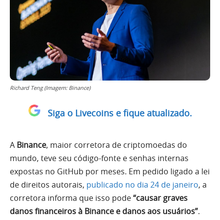
Richard Teng (Imagem: Binance)
Siga o Livecoins e fique atualizado.
A
Binance
, maior corretora de criptomoedas do
mundo, teve seu código-fonte e senhas internas
expostas no GitHub por meses. Em pedido ligado a lei
de direitos autorais,
publicado no dia 24 de janeiro
, a
corretora informa que isso pode
“causar graves
danos financeiros à Binance e danos aos usuários”
.