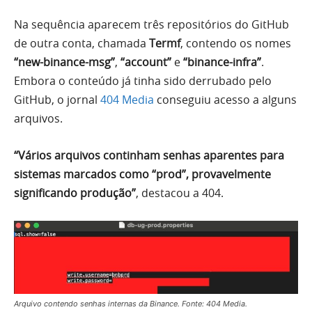
Na sequência aparecem três repositórios do GitHub
de outra conta, chamada
Termf
, contendo os nomes
“new-binance-msg”
,
“account”
e
“binance-infra”
.
Embora o conteúdo já tinha sido derrubado pelo
GitHub, o jornal
404 Media
conseguiu acesso a alguns
arquivos.
“Vários arquivos continham senhas aparentes para
sistemas marcados como “prod”, provavelmente
significando produção”
, destacou a 404.
Arquivo contendo senhas internas da Binance. Fonte: 404 Media.