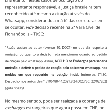
Entretanto, nestes casos de ocultação do
representante responsável, a justiça brasileira tem
reconhecido até mesmo a citação através do
Whatsapp, considerando a má-fé das corretoras em
se ocultar,
vide
decisão recente na 2ª Vara Cível de
Florianópolis – TJ/SC:
“
Razão assiste ao autor (evento 10, DOC1) no que diz respeito à
omissão, porquanto a decisão nada mencionou quanto ao pedido
de citação pelo whatsapp. Assim,
ACOLHO os Embargos para sanar a
omissão e deferir o pedido de citação pelo aplicativo whatsapp, nos
moldes em que requerido na petição inicial.
Intime-se. (TJ-SC.
Despacho nos autos de nº 5106488-44.2021.8.24.0023/SC; 22/02/202)
(
grifo nosso).
No mesmo sentido, pode ser realizada a cobrança de
exchanges
estrangeiras que agora possuem CNPJ no