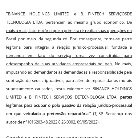
“
BINANCE HOLDINGS LIMITED e B. FINTECH SERVIÇOSDE
TECNOLOGIA LTDA. pertencem ao mesmo grupo econômico
. De
mais a mais, fato notório que a primeira ré realiza suas operações no
Brasil por meio da segunda ré. Por conseguinte, torna-se parte
legítima para integrar a relação jurídico-processual, fundada a
demanda em fato do serviço, uma vez constituída para
odesempenho de suas atividades empresariais no país.
No mais,
imputando ao demandante às demandadas a responsabilidade pela
subtração de seus criptoativos, para além de reparar danos morais
supostamente causados, resta evidente ser BINANCE HOLDINGS
LIMITED e B. FINTECH SERVIÇOS DETECNOLOGIA LTDA.
partes
legítimas para ocupar o polo passivo da relação jurídico-processual
em que veiculada a pretensão reparatória.
” (TJ-SP. Sentença nos
autos de nº1016203-48.2022.8.26.0002; 09/05/2022).
Conclui-se, portanto, que cada vez mais a