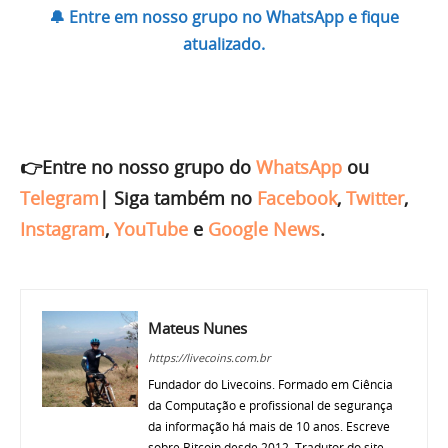
🔔 Entre em nosso grupo no WhatsApp e fique
atualizado.
👉Entre no nosso grupo do
WhatsApp
ou
Telegram
|
Siga também no
Facebook
,
Twitter
,
Instagram
,
YouTube
e
Google News
.
Mateus Nunes
https://livecoins.com.br
Fundador do Livecoins. Formado em Ciência
da Computação e profissional de segurança
da informação há mais de 10 anos. Escreve
sobre Bitcoin desde 2012. Tradutor do site