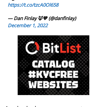
https://t.co/tzcA0Ol658
— Dan Finlay 🦊💙 (@danfinlay)
December 1, 2022