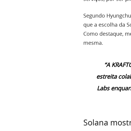
Segundo Hyungchul
que a escolha da S
Como destaque, men
mesma.
“A KRAFTO
estreita col
Labs enquan
Solana mostr