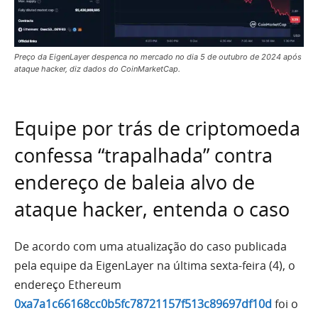
Preço da EigenLayer despenca no mercado no dia 5 de outubro de 2024 após
ataque hacker, diz dados do CoinMarketCap.
Equipe por trás de criptomoeda
confessa “trapalhada” contra
endereço de baleia alvo de
ataque hacker, entenda o caso
De acordo com uma atualização do caso publicada
pela equipe da EigenLayer na última sexta-feira (4), o
endereço Ethereum
0xa7a1c66168cc0b5fc78721157f513c89697df10d
foi o