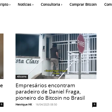
ripto
Notícias
Consultoria
Comprar Bitcoin
Com
Altcoins
Empresários encontram
de
paradeiro de Daniel Fraga,
pioneiro do Bitcoin no Brasil
Henrique HK
-
16/04/2025 08:50
0
0