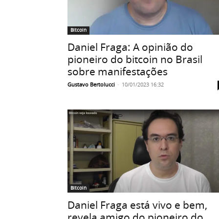
Bitcoin
Daniel Fraga: A opinião do
pioneiro do bitcoin no Brasil
sobre manifestações
Gustavo Bertolucci
-
10/01/2023 16:32
Bitcoin
Daniel Fraga está vivo e bem,
revela amigo do pioneiro do