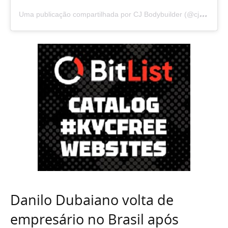
U
ma publicação compartilhada por CJ Bodybuilder (@cjbodybuilderoficial)
Danilo Dubaiano volta de
empresário no Brasil após