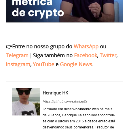
👉Entre no nosso grupo do
WhatsApp
ou
Telegram
|
Siga também no
Facebook
,
Twitter
,
Instagram
,
YouTube
e
Google News
.
Henrique HK
https://github.com/sabotag3x
Formado em desenvolvimento web há mais
de 20 anos, Henrique Kalashnikov encontrou-
se com o Bitcoin em 2016 e desde então está
desvendando seus pormenores. Tradutor de