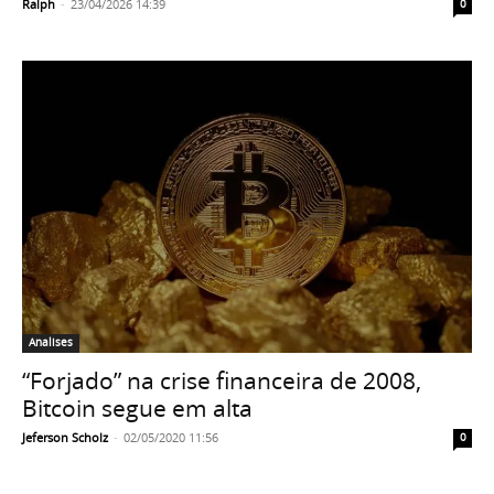
Ralph
-
23/04/2026 14:39
0
Analises
“Forjado” na crise financeira de 2008,
Bitcoin segue em alta
Jeferson Scholz
-
02/05/2020 11:56
0