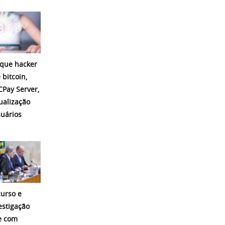
que hacker
 bitcoin,
CPay Server,
ualização
suários
curso e
stigação
e com