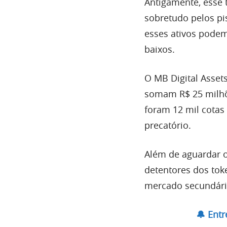
Antigamente, esse t
sobretudo pelos pis
esses ativos podem
baixos.
O MB Digital Assets
somam R$ 25 milhõe
foram 12 mil cotas
precatório.
Além de aguardar o
detentores dos to
mercado secundári
🔔 Ent