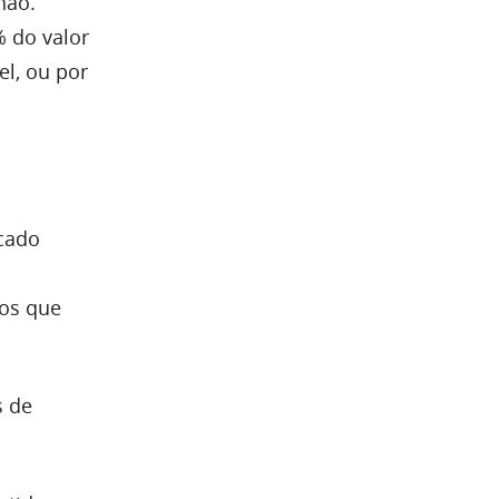
hão.
% do valor
l, ou por
rcado
ios que
s de