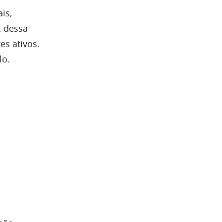
is,
, dessa
es ativos.
lo.