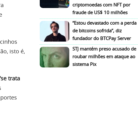
ra
criptomoedas com NFT por
fraude de US$ 10 milhões
e
“Estou devastado com a perda
de bitcoins sofrida”, diz
fundador do BTCPay Server
acinhos
STJ mantém preso acusado de
o, isto é,
roubar milhões em ataque ao
sistema Pix
“se trata
s
sportes