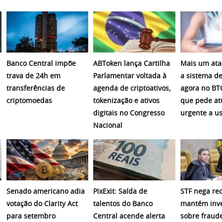
Banco Central impõe
ABToken lança Cartilha
Mais um ata
trava de 24h em
Parlamentar voltada à
a sistema de
transferências de
agenda de criptoativos,
agora no BT
criptomoedas
tokenização e ativos
que pede at
digitais no Congresso
urgente a u
Nacional
Senado americano adia
PixExit: Saída de
STF nega re
votação do Clarity Act
talentos do Banco
mantém inve
para setembro
Central acende alerta
sobre fraud