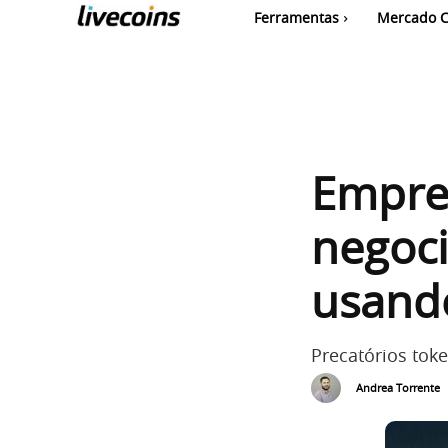
Ferramentas
Mercado C
Empres
negoci
usando
Precatórios toke
Andrea Torrente