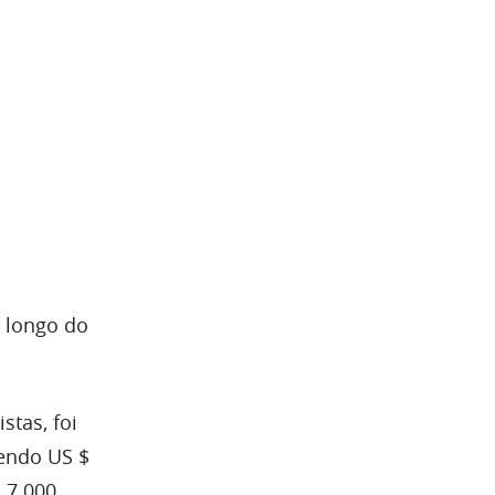
o longo do
stas, foi
lendo US $
 7.000.