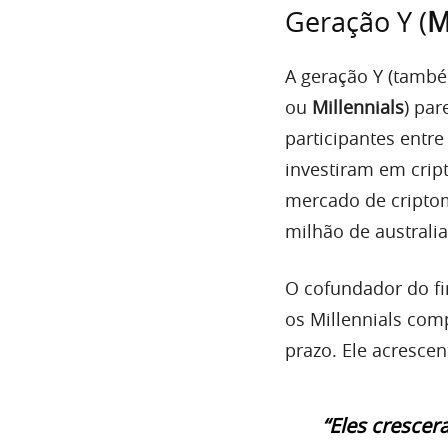
Geração Y (
M
A geração Y (també
ou
Millennials
) pa
participantes entr
investiram em crip
mercado de criptom
milhão de australi
O cofundador do fi
os Millennials co
prazo. Ele acresce
“Eles crescer