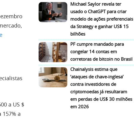
Michael Saylor revela ter
usado o ChatGPT para criar
 Dezembro
modelo de ações preferenciais
 mercado,
da Strategy e ganhar US$ 15
bilhões
e
PF cumpre mandado para
congelar 14 contas em
corretoras de bitcoin no Brasil
Chainalysis estima que
‘ataques de chave-inglesa’
cialistas
contra investidores de
.
criptomoedas já resultaram
em perdas de US$ 30 milhões
500 a US $
em 2026
ca 157% a