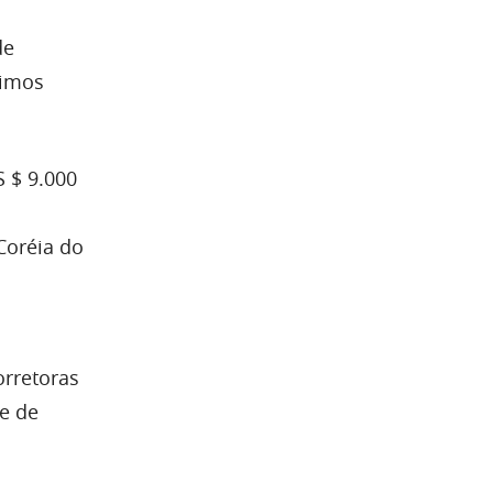
de
ximos
S $ 9.000
Coréia do
orretoras
te de