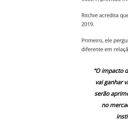
Ritchie acredita q
2019.
Primeiro, ele perg
diferente em relaç
“O impacto d
vai ganhar 
serão aprimo
no mercad
inst