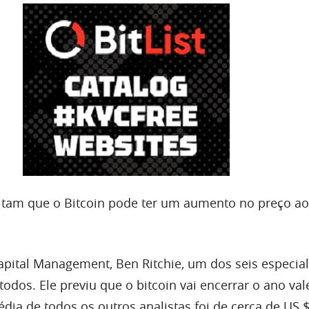
ditam que o Bitcoin pode ter um aumento no preço a
pital Management, Ben Ritchie, um dos seis especiali
todos. Ele previu que o bitcoin vai encerrar o ano va
dia de todos os outros analistas foi de cerca de US $