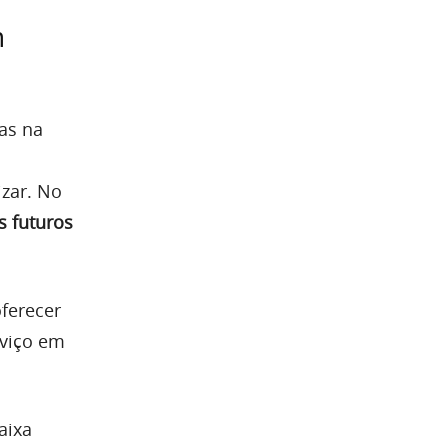
m
as na
izar. No
s futuros
ferecer
rviço em
aixa