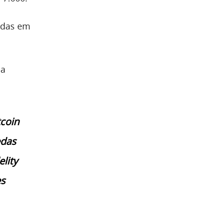
radas em
ma
tcoin
edas
lity
es