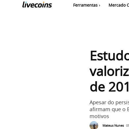
Ferramentas
Mercado C
Estudo
valori
de 20
Apesar do persi
afirmam que o Bi
motivos
Mateus Nunes
0