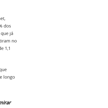
et,
2% dos
 que já
stiram no
de 1,1
 que
e longo
mirar