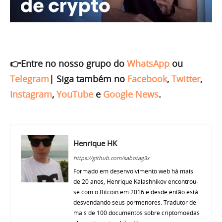
👉Entre no nosso grupo do
WhatsApp
ou
Telegram
|
Siga também no
Facebook
,
Twitter
,
Instagram
,
YouTube
e
Google News
.
Henrique HK
https://github.com/sabotag3x
Formado em desenvolvimento web há mais
de 20 anos, Henrique Kalashnikov encontrou-
se com o Bitcoin em 2016 e desde então está
desvendando seus pormenores. Tradutor de
mais de 100 documentos sobre criptomoedas