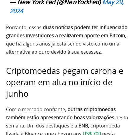
— New York Fed (@NewYorkFed)
May 29,
2024
Portanto, essas
duas notícias podem ter influenciado
grandes investidores a realizarem aporte em Bitcoin
,
que há alguns anos já está sendo visto como uma
alternativa ao ouro devido à sua escassez.
Criptomoedas pegam carona e
operam em alta no início de
junho
Com o mercado confiante,
outras criptomoedas
também estão apresentando boas valorizações
nesta
semana. Um dos destaques é a
BNB
, criptomoeda
ligada à Binance, que chegou aos
US$ 700
nesta