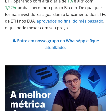
ETH operando com alta diária de
1%
e XRP com
1,22%
, ambas perdendo para o Bitcoin. De qualquer
forma, investidores aguardam o lançamento dos ETFs
de ETH nos EUA,
aprovados no final do mês passado
,
o que pode mexer com seu preço.
🔔 Entre em nosso grupo no WhatsApp e fique
atualizado.