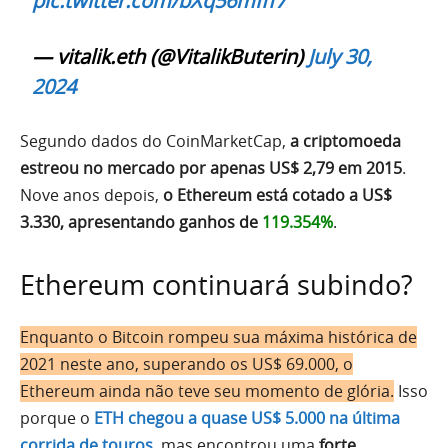
pic.twitter.com/bXq56mIff7
— vitalik.eth (@VitalikButerin)
July 30,
2024
Segundo dados do CoinMarketCap,
a criptomoeda
estreou no mercado por apenas US$ 2,79 em 2015
.
Nove anos depois,
o Ethereum está cotado a US$
3.330, apresentando ganhos de
119.354%
.
Ethereum continuará subindo?
Enquanto o Bitcoin rompeu sua máxima histórica de
2021 neste ano, superando os US$ 69.000, o
Ethereum ainda não teve seu momento de glória.
Isso
porque o
ETH chegou a quase US$ 5.000 na última
corrida de touros
, mas encontrou uma
forte