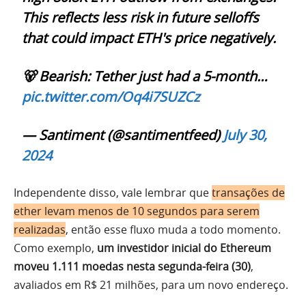
This reflects less risk in future selloffs
that could impact ETH's price negatively.
🐻 Bearish: Tether just had a 5-month…
pic.twitter.com/Oq4i7SUZCz
— Santiment (@santimentfeed)
July 30,
2024
Independente disso, vale lembrar que
transações de
ether levam menos de 10 segundos para serem
realizadas
, então esse fluxo muda a todo momento.
Como exemplo,
um investidor inicial do Ethereum
moveu 1.111 moedas nesta segunda-feira (30)
,
avaliados em R$ 21 milhões, para um novo endereço.