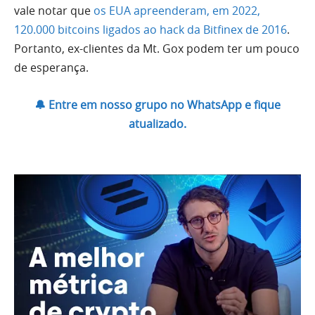
vale notar que
os EUA apreenderam, em 2022,
120.000 bitcoins ligados ao hack da Bitfinex de 2016
.
Portanto, ex-clientes da Mt. Gox podem ter um pouco
de esperança.
🔔 Entre em nosso grupo no WhatsApp e fique
atualizado.