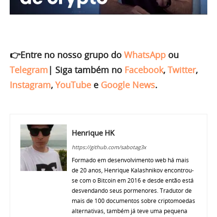
👉Entre no nosso grupo do
WhatsApp
ou
Telegram
|
Siga também no
Facebook
,
Twitter
,
Instagram
,
YouTube
e
Google News
.
Henrique HK
https://github.com/sabotag3x
Formado em desenvolvimento web há mais
de 20 anos, Henrique Kalashnikov encontrou-
se com o Bitcoin em 2016 e desde então está
desvendando seus pormenores. Tradutor de
mais de 100 documentos sobre criptomoedas
alternativas, também já teve uma pequena