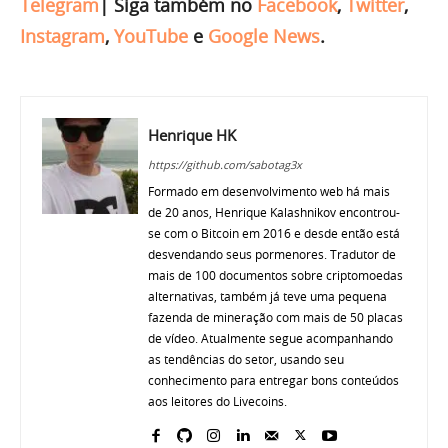
Telegram
|
Siga também no
Facebook
,
Twitter
,
Instagram
,
YouTube
e
Google News
.
Henrique HK
https://github.com/sabotag3x
Formado em desenvolvimento web há mais
de 20 anos, Henrique Kalashnikov encontrou-
se com o Bitcoin em 2016 e desde então está
desvendando seus pormenores. Tradutor de
mais de 100 documentos sobre criptomoedas
alternativas, também já teve uma pequena
fazenda de mineração com mais de 50 placas
de vídeo. Atualmente segue acompanhando
as tendências do setor, usando seu
conhecimento para entregar bons conteúdos
aos leitores do Livecoins.