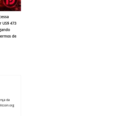
cessa
r US$ 473
egando
termos de
ança da
itcoin.org