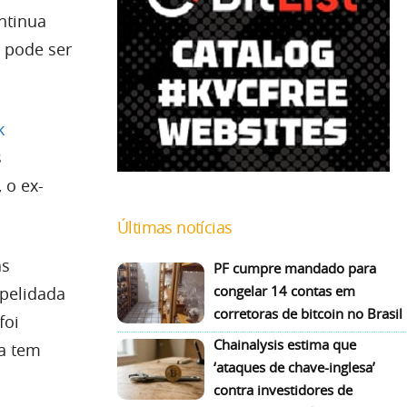
ntinua
 pode ser
k
s
 o ex-
Últimas notícias
as
PF cumpre mandado para
congelar 14 contas em
apelidada
corretoras de bitcoin no Brasil
foi
Chainalysis estima que
da tem
‘ataques de chave-inglesa’
contra investidores de