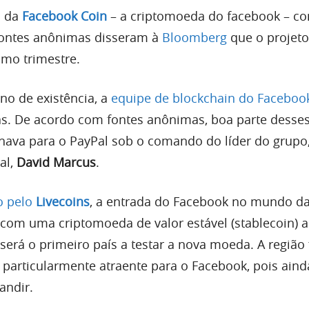
o da
Facebook Coin
– a criptomoeda do facebook – co
fontes anônimas disseram à
Bloomberg
que o projeto
mo trimestre.
o de existência, a
equipe de blockchain do Faceboo
s. De acordo com fontes anônimas, boa parte desse
lhava para o PayPal sob o comando do líder do grupo,
al,
David Marcus
.
o pelo
Livecoins
, a entrada do Facebook no mundo d
com uma criptomoeda de valor estável (stablecoin) 
 será o primeiro país a testar a nova moeda. A região 
 particularmente atraente para o Facebook, pois ain
andir.