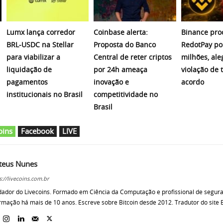
Lumx lança corredor
Coinbase alerta:
Binance pro
BRL-USDC na Stellar
Proposta do Banco
RedotPay po
para viabilizar a
Central de reter criptos
milhões, al
liquidação de
por 24h ameaça
violação de 
pagamentos
inovação e
acordo
institucionais no Brasil
competitividade no
Brasil
oins
Facebook
LIVE
teus Nunes
s://livecoins.com.br
ador do Livecoins. Formado em Ciência da Computação e profissional de segur
rmação há mais de 10 anos. Escreve sobre Bitcoin desde 2012. Tradutor do site B