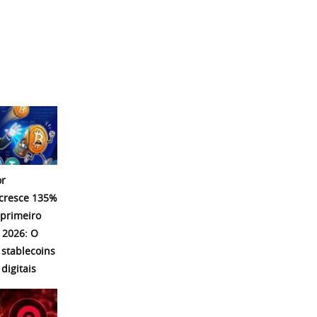
r
 cresce 135%
 primeiro
 2026: O
 stablecoins
digitais