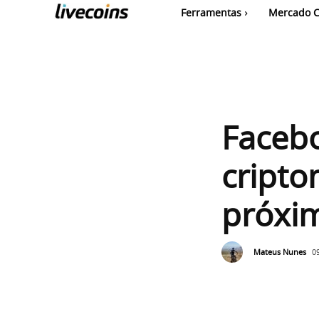
Ferramentas
Mercado C
Faceb
cripto
próxim
Mateus Nunes
0