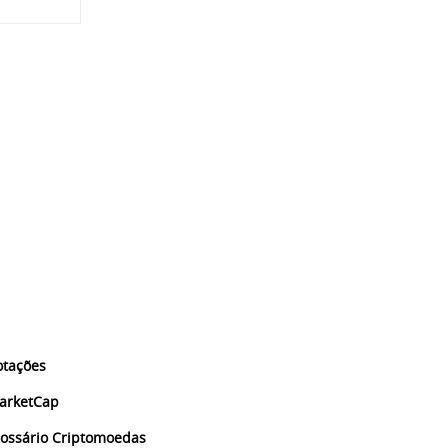
otações
arketCap
lossário Criptomoedas