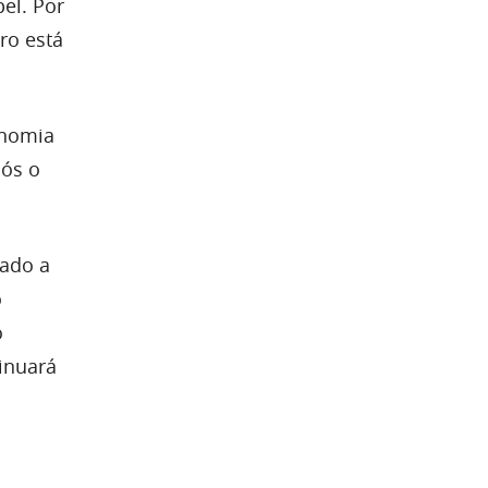
el. Por
ro está
onomia
pós o
gado a
o
o
inuará