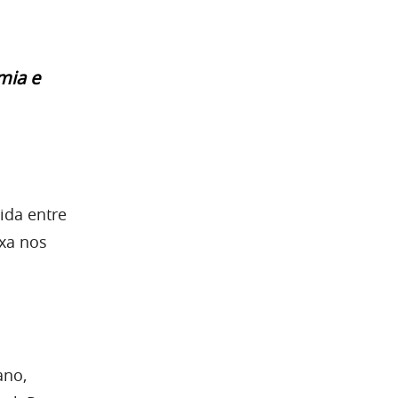
mia e
ida entre
xa nos
ano,