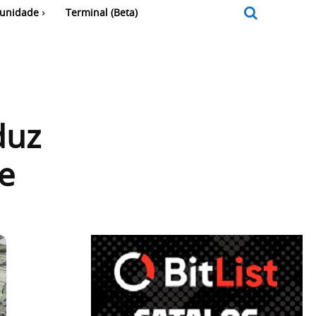
unidade
Terminal (Beta)
duz
e