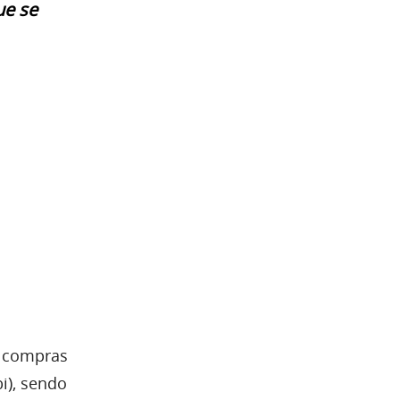
ue se
m compras
i), sendo