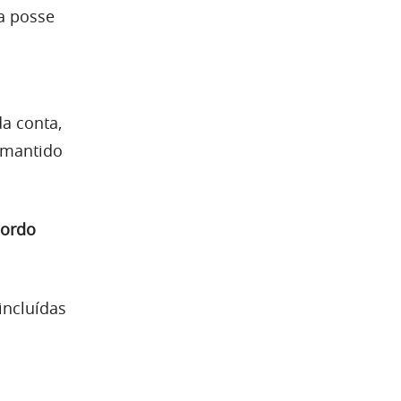
a posse
a conta,
 mantido
cordo
incluídas