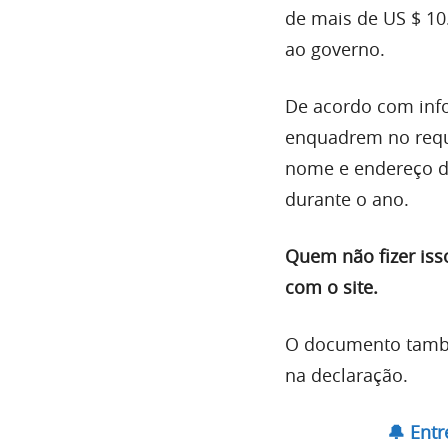
de mais de US $ 10
ao governo.
De acordo com info
enquadrem no requi
nome e endereço do
durante o ano.
Quem não fizer isso
com o site.
O documento també
na declaração.
🔔 Ent