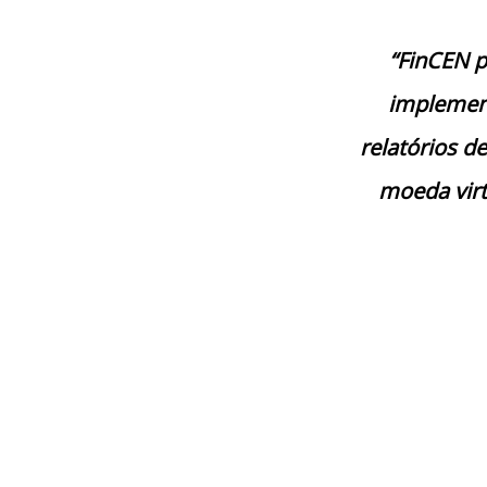
“FinCEN p
implement
relatórios de
moeda virt