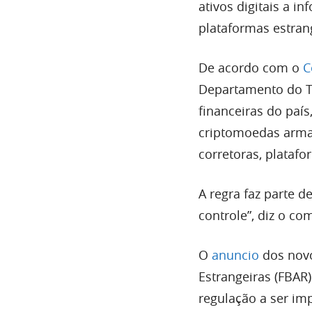
ativos digitais a 
plataformas estran
De acordo com o
C
Departamento do Te
financeiras do paí
criptomoedas arma
corretoras, platafo
A regra faz parte 
controle”, diz o co
O
anuncio
dos novo
Estrangeiras (FBAR)
regulação a ser i