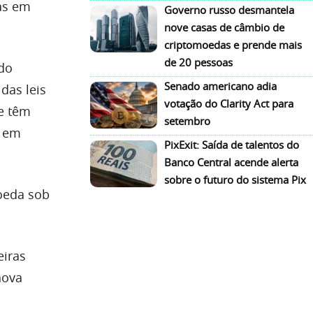
as em
Governo russo desmantela
nove casas de câmbio de
criptomoedas e prende mais
de 20 pessoas
 do
Senado americano adia
das leis
votação do Clarity Act para
se têm
setembro
a em
PixExit: Saída de talentos do
Banco Central acende alerta
sobre o futuro do sistema Pix
moeda sob
eiras
nova