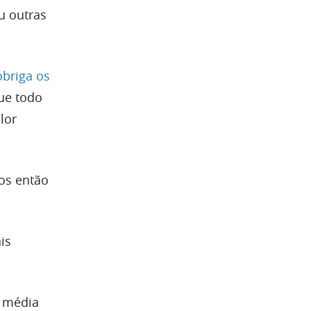
u outras
obriga os
que todo
lor
os então
is
a média