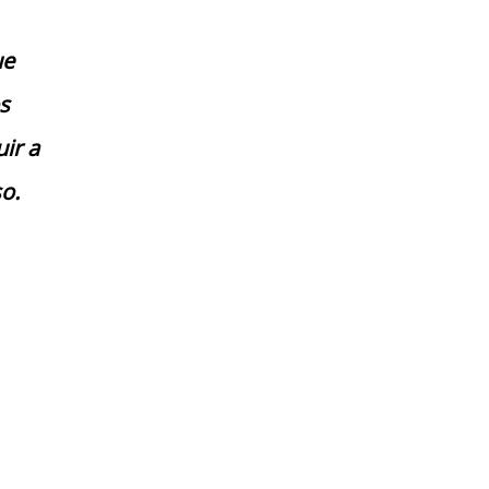
ue
s
ir a
o.