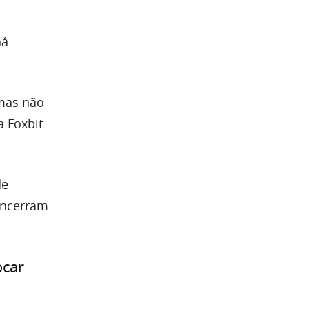
há
mas não
a Foxbit
de
encerram
ocar