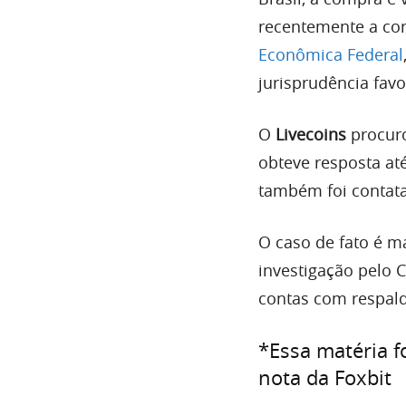
recentemente a co
Econômica Federal
jurisprudência favo
O
Livecoins
procuro
obteve resposta at
também foi contat
O caso de fato é ma
investigação pelo 
contas com respaldo
*Essa matéria f
nota da Foxbit