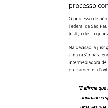
processo con
O processo de núme
Federal de São Paul
Justiça dessa quarta
Na decisão, a just
uma razão para ence
intermediadora de 
previamente a Foxb
“E afirma que 
atividade em
uma vez que t