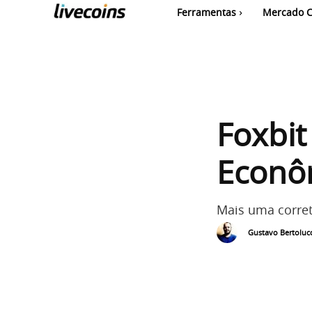
Ferramentas
Mercado C
Foxbit
Econô
Mais uma corret
Gustavo Bertolucc