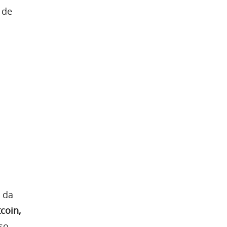
 de
 da
coin,
so.