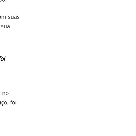
com suas
 sua
oi
s no
ço, foi