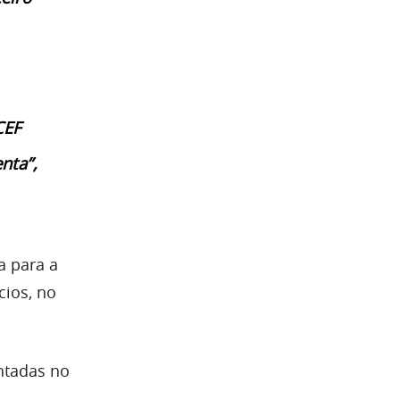
CEF
nta”,
a para a
cios, no
ntadas no