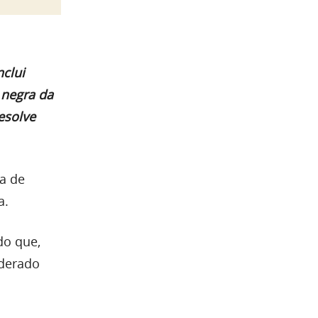
nclui
 negra da
esolve
a de
a.
do que,
iderado