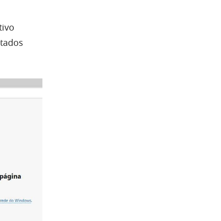
tivo
stados