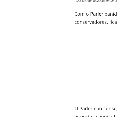
Gab 600 mil usuários em um d
Com o
Parler
banid
conservadores, fic
O Parler não conse
ar nesta segunda-fe