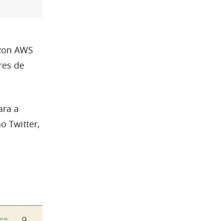
azon AWS
res de
ara a
o Twitter,