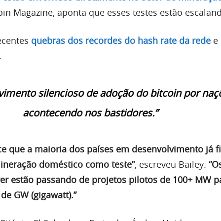
coin Magazine, aponta que esses testes estão escalan
recentes
quebras dos recordes do hash rate da rede
e 
.
mento silencioso de adoção do bitcoin por naç
acontecendo nos bastidores.”
ce que a maioria dos países em desenvolvimento já f
neração doméstico como teste”
, escreveu Bailey.
“O
er estão passando de projetos pilotos de 100+ MW p
 de GW (gigawatt).”