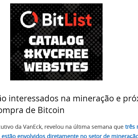
tão interessados na mineração e pr
ompra de Bitcoin
cutivo da VanEck, revelou na última semana que
três
estão envolvidos diretamente no setor de mineraçã