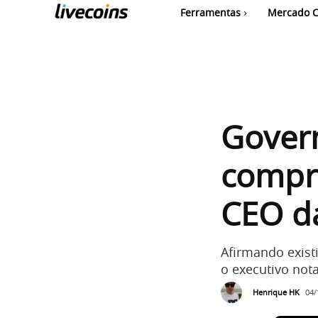
Ferramentas
Mercado C
Gover
compra
CEO da
Afirmando exist
o executivo nota
Henrique HK
04/