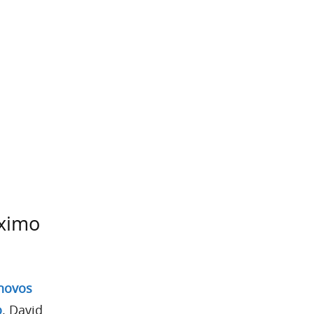
óximo
 novos
o
. David