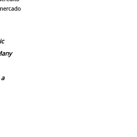
 mercado
ic
 Many
 a