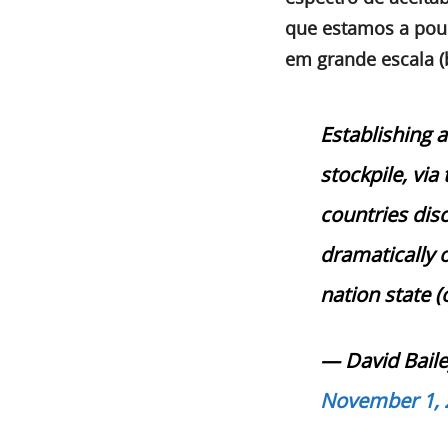
que estamos a pou
em grande escala (
Establishing a
stockpile, via
countries dis
dramatically o
nation state (
— David Baile
November 1, 