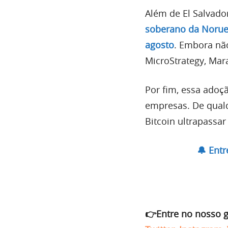
Além de El Salvado
soberano da Norueg
agosto
. Embora não
MicroStrategy, Mara
Por fim, essa adoç
empresas. De qualq
Bitcoin ultrapassar
🔔 Ent
👉Entre no nosso 