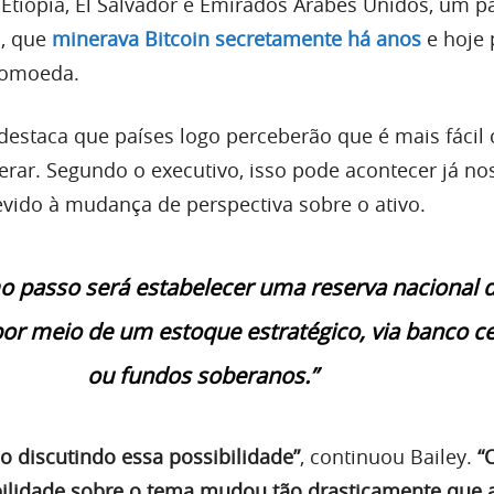
 Etiópia, El Salvador e Emirados Árabes Unidos, um p
o, que
minerava Bitcoin secretamente há anos
e hoje 
ptomoeda.
 destaca que países logo perceberão que é mais fácil
erar. Segundo o executivo, isso pode acontecer já no
ido à mudança de perspectiva sobre o ativo.
o passo será estabelecer uma reserva nacional 
 por meio de um estoque estratégico, via banco ce
ou fundos soberanos.”
o discutindo essa possibilidade”
, continuou Bailey.
“
bilidade sobre o tema mudou tão drasticamente que 