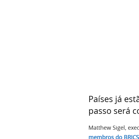
Países já es
passo será c
Matthew Sigel, exe
membros do BRICS 