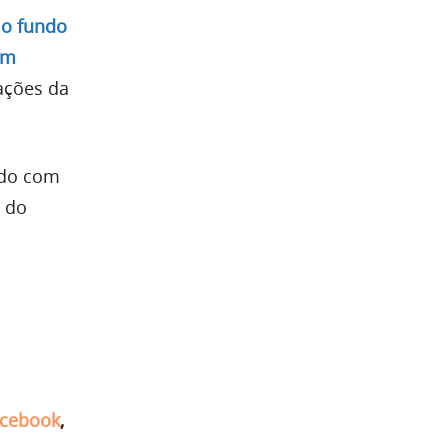
 o fundo
em
ações da
ndo com
o do
cebook
,