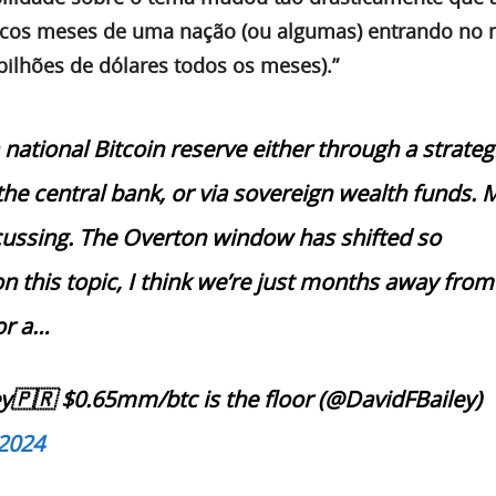
cos meses de uma nação (ou algumas) entrando no
bilhões de dólares todos os meses).”
 national Bitcoin reserve either through a strateg
 the central bank, or via sovereign wealth funds.
cussing. The Overton window has shifted so
n this topic, I think we’re just months away from
or a…
y🇵🇷 $0.65mm/btc is the floor (@DavidFBailey)
2024