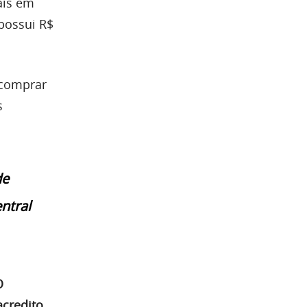
aís em
possui R$
 comprar
s
de
ntral
O
acredito