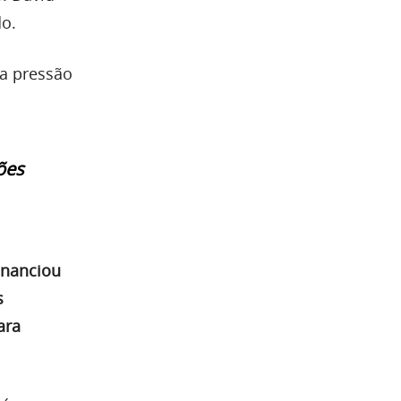
do.
a pressão
ões
inanciou
s
ara