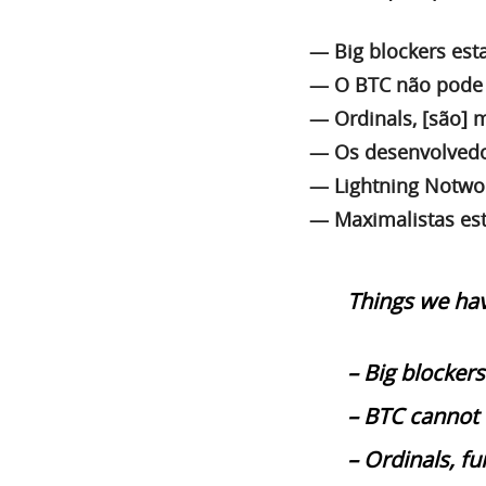
— Big blockers est
— O BTC não pode 
— Ordinals, [são] 
— Os desenvolvedo
— Lightning Notwor
— Maximalistas es
Things we hav
– Big blockers
– BTC cannot 
– Ordinals, fu