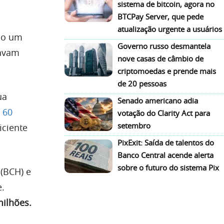
sistema de bitcoin, agora no
BTCPay Server, que pede
atualização urgente a usuários
do um
Governo russo desmantela
davam
nove casas de câmbio de
criptomoedas e prende mais
de 20 pessoas
ua
Senado americano adia
 60
votação do Clarity Act para
setembro
iciente
PixExit: Saída de talentos do
Banco Central acende alerta
sobre o futuro do sistema Pix
 (BCH) e
e.
milhões.