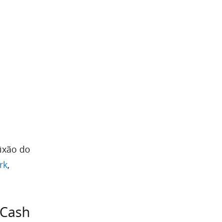
ixão do
rk
,
 Cash