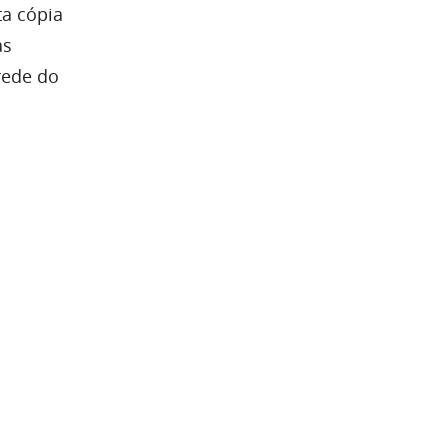
a cópia
as
rede do