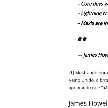
– Core devs wi
– Lightning No
– Maxis are 
🍿🍿
— James Howe
[1] Mostrando bom
Reino Unido, o bri
apontando que
“nã
James Howell