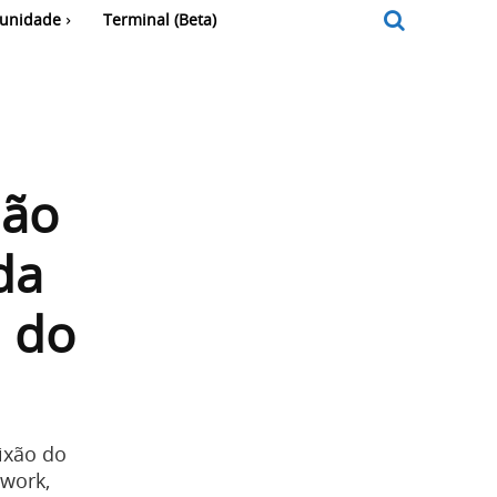
unidade
Terminal (Beta)
hão
da
 do
ixão do
twork,