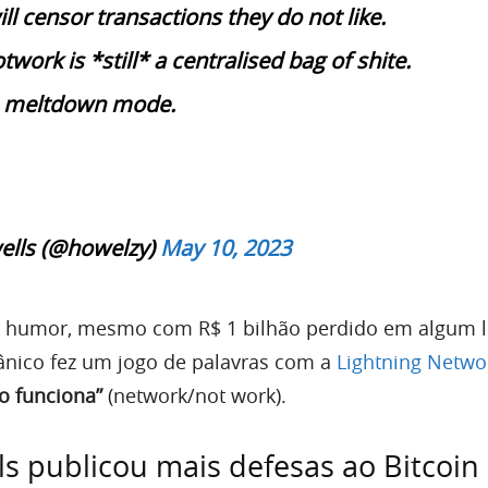
ll censor transactions they do not like.
twork is *still* a centralised bag of shite.
in meltdown mode.
lls (@howelzy)
May 10, 2023
 humor, mesmo com R$ 1 bilhão perdido em algum l
tânico fez um jogo de palavras com a
Lightning Netwo
o funciona”
(network/not work).
s publicou mais defesas ao Bitcoin