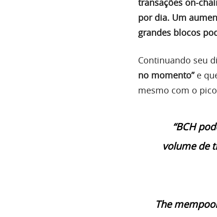
transações on-chai
por dia. Um aument
grandes blocos po
Continuando seu d
no momento”
e que
mesmo com o pico 
“BCH pode
volume de t
The mempool i