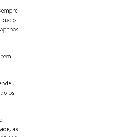
 sempre
r que o
 apenas
recem
tendeu
ndo os
o
ade, as