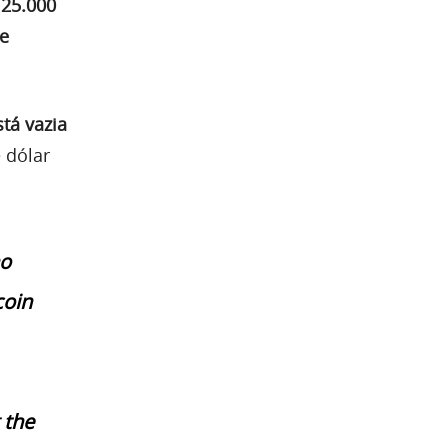
125.000
ue
tá vazia
 dólar
no
coin
 the