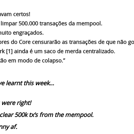
avam certos!
limpar 500.000 transações da mempool.
muito engraçados.
res do Core censurarão as transações de que não g
k [1] ainda é um saco de merda centralizado.
tão em modo de colapso.”
e learnt this week…
 were right!
clear 500k tx’s from the mempool.
nny af.