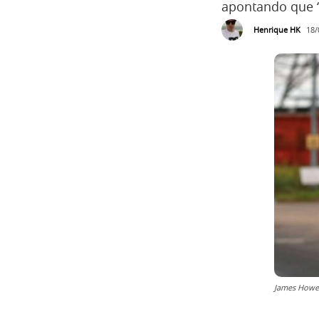
apontando que “
Henrique HK
18/
James Howel