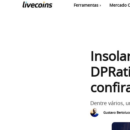
Ferramentas
Mercado C
Insola
DPRati
confir
Dentre vários, u
Gustavo Bertolucc