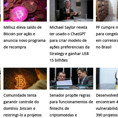
Méliuz eleva saldo de
Michael Saylor revela
PF cumpre 
Bitcoin por ação e
ter usado o ChatGPT
para congela
anuncia novo programa
para criar modelo de
em corretora
de recompra
ações preferenciais da
no Brasil
Strategy e ganhar US$
15 bilhões
Comunidade tenta
Senador propõe regras
Desenvolved
garantir controle do
para funcionamentos de
encontram 4
domínio .bitcoin e
fintechs de
vulnerabili
restringi-lo a projetos
criptomoedas e
390 projetos