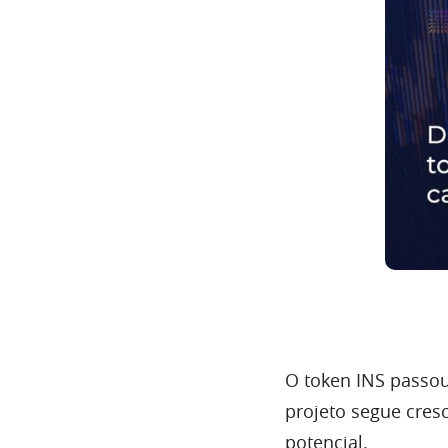
O token INS passo
projeto segue cres
potencial.