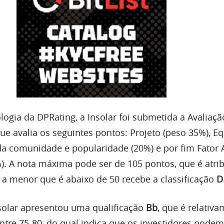
ogia da DPRating, a Insolar foi submetida a Avaliaçã
que avalia os seguintes pontos: Projeto (peso 35%), E
da comunidade e popularidade (20%) e por fim Fator A
. A nota máxima pode ser de 105 pontos, que é atr
e a menor que é abaixo de 50 recebe a classificação
D
nsolar apresentou uma qualificação
Bb
, que é relativa
tre 75-80, do qual indica que os investidores podem