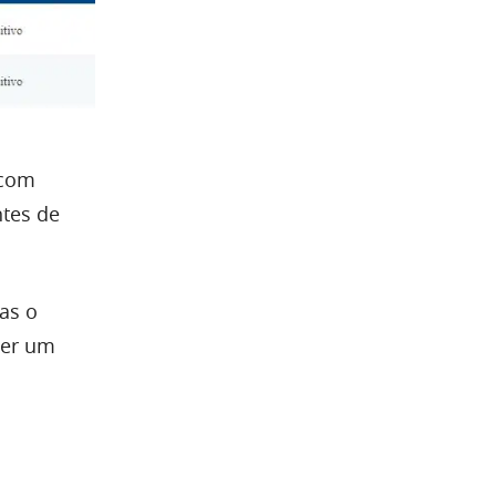
com
ntes de
as o
zer um