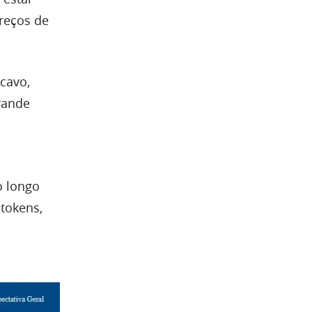
preços de
xcavo,
rande
o longo
tokens,