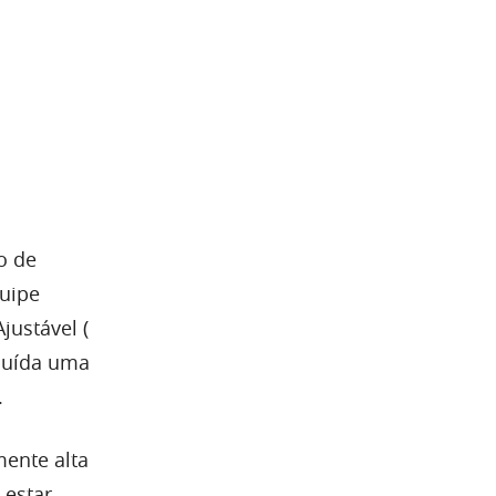
o de
quipe
justável (
ibuída uma
.
mente alta
 estar