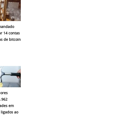
mandado
r 14 contas
s de bitcoin
ores
.962
dades em
 ligados ao