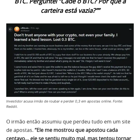
BTC. Perguntei “Cadê o BTC? Por que a
carteira está vazia?””
Investidor acusa irmão de roubar e perder 0,3 em apostas online. Fonte:
Reddit.
O irmão então assumiu que perdeu tudo em um site
de apostas.
“Ele me mostrou que apostou cada
centavo… ele se sentiu muito mal, mas tentou tornar