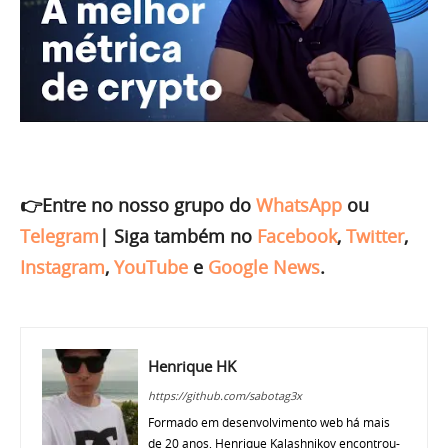
👉Entre no nosso grupo do
WhatsApp
ou
Telegram
|
Siga também no
Facebook
,
Twitter
,
Instagram
,
YouTube
e
Google News
.
Henrique HK
https://github.com/sabotag3x
Formado em desenvolvimento web há mais
de 20 anos, Henrique Kalashnikov encontrou-