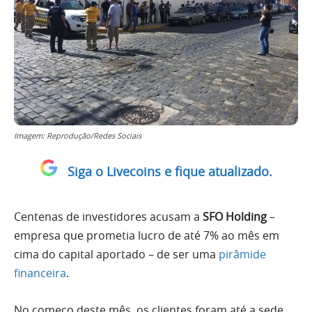
Imagem: Reprodução/Redes Sociais
Siga o Livecoins e fique atualizado.
Centenas de investidores acusam a
SFO Holding
–
empresa que prometia lucro de até 7% ao mês em
cima do capital aportado – de ser uma
pirâmide
financeira
.
No começo deste mês, os clientes foram até a sede