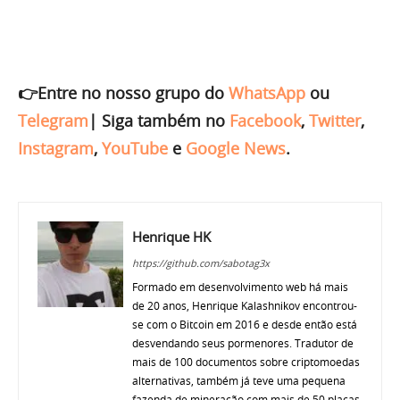
👉Entre no nosso grupo do
WhatsApp
ou
Telegram
|
Siga também no
Facebook
,
Twitter
,
Instagram
,
YouTube
e
Google News
.
Henrique HK
https://github.com/sabotag3x
Formado em desenvolvimento web há mais
de 20 anos, Henrique Kalashnikov encontrou-
se com o Bitcoin em 2016 e desde então está
desvendando seus pormenores. Tradutor de
mais de 100 documentos sobre criptomoedas
alternativas, também já teve uma pequena
fazenda de mineração com mais de 50 placas