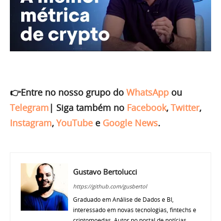
👉Entre no nosso grupo do
WhatsApp
ou
Telegram
|
Siga também no
Facebook
,
Twitter
,
Instagram
,
YouTube
e
Google News
.
Gustavo Bertolucci
https://github.com/gusbertol
Graduado em Análise de Dados e BI,
interessado em novas tecnologias, fintechs e
criptomoedas. Autor no portal de notícias