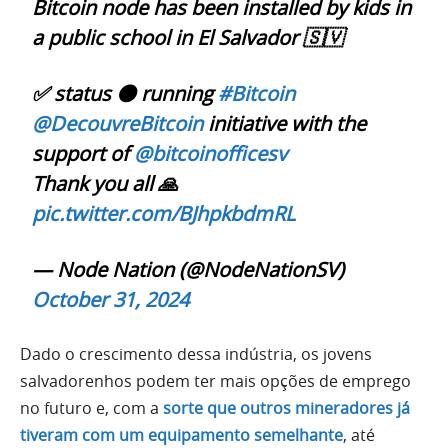
Bitcoin node has been installed by kids in
a public school in El Salvador 🇸🇻
✅ status 🟠 running
#Bitcoin
@DecouvreBitcoin
initiative with the
support of
@bitcoinofficesv
Thank you all 🙏
pic.twitter.com/BJhpkbdmRL
— Node Nation (@NodeNationSV)
October 31, 2024
Dado o crescimento dessa indústria, os jovens
salvadorenhos podem ter mais opções de emprego
no futuro e, com a
sorte que outros mineradores já
tiveram com um equipamento semelhante
, até