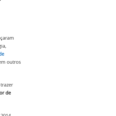
eçaram
ia,
de
 em outros
 trazer
or de
2014,