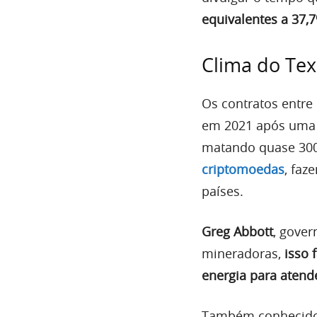
equivalentes a 37,
Clima do Te
Os contratos entr
em 2021 após uma 
matando quase 300
criptomoedas
, faz
países.
Greg Abbott
, gove
mineradoras,
isso 
energia para aten
Também conhecido 