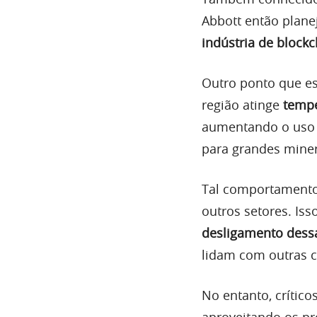
Abbott então plan
indústria de blockc
Outro ponto que es
região atinge
tempe
aumentando o uso d
para grandes mine
Tal comportamento
outros setores. Iss
desligamento dess
lidam com outras 
No entanto, crític
aproveitando os pro