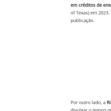
em créditos de ene
of Texas) em 2023.
publicação.
Por outro lado, a
R
divulgar o tempo q