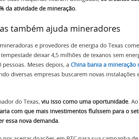
7% da atividade de mineração
.
xas também ajuda mineradores
e mineradoras e provedores de energia do Texas com
tempestade deixar 4,5 milhões de texanos sem energ
 pessoas. Meses depois, a
China bania a mineração 
endo diversas empresas buscarem novas instalações
rnador do Texas,
viu isso como uma oportunidade
. Ao
faria com que mais investimentos fluíssem para o set
der essa nova demanda
.
por aceitar doações em BTC para sua campanha de 