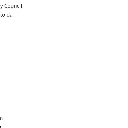
ity Council
to da
m
o