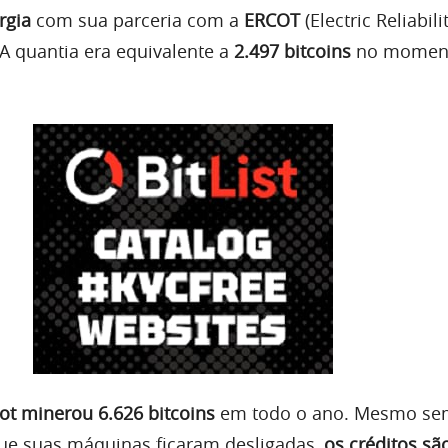
rgia
com sua parceria com a
ERCOT
(Electric Reliabil
 A quantia era equivalente a
2.497 bitcoins
no momen
iot minerou 6.626 bitcoins
em todo o ano. Mesmo se
ue suas máquinas ficaram desligadas,
os créditos sã