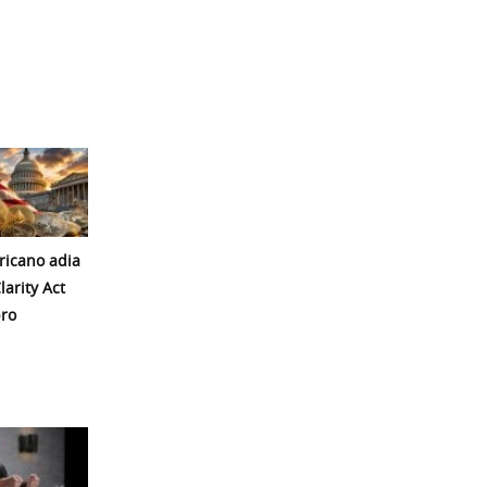
icano adia
larity Act
ro