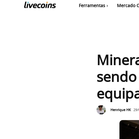
Ferramentas
Mercado C
Minera
sendo 
equip
Henrique HK
29/