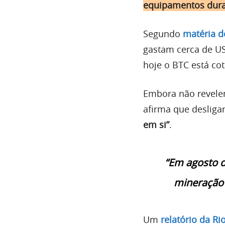
equipamentos dura
Segundo
matéria d
gastam cerca de US
hoje o BTC está cot
Embora não revelem
afirma que deslig
em si”
.
“Em agosto d
mineração 
Um
relatório da Ri