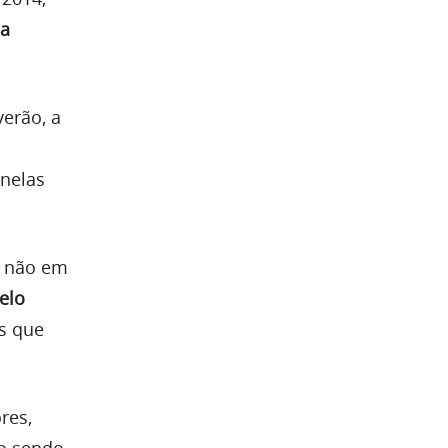
da
erão, a
anelas
e não em
elo
as que
res,
ão sendo