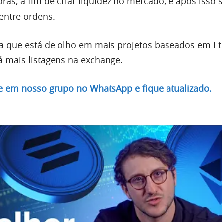
ras, a fim de criar liquidez no mercado, e após isso 
 entre ordens.
a que está de olho em mais projetos baseados em E
á mais listagens na exchange.
re em nosso grupo no WhatsApp e fique atualizado.