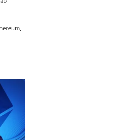
são
thereum,