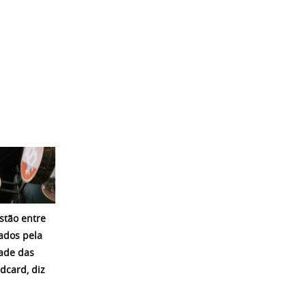
estão entre
ados pela
dade das
ldcard, diz