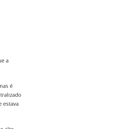
ue a
as é
tralizado
e estava
e alto