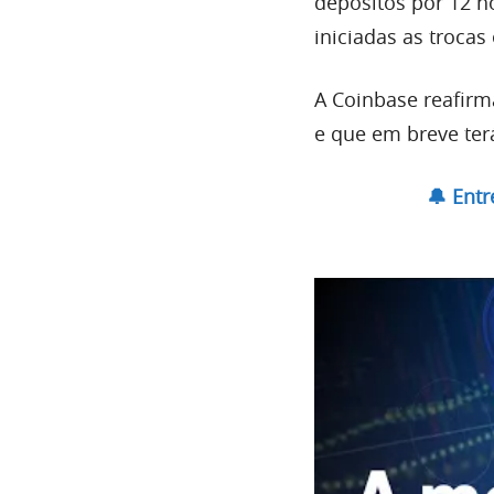
depósitos por 12 ho
iniciadas as trocas
A Coinbase reafirm
e que em breve ter
🔔 Ent