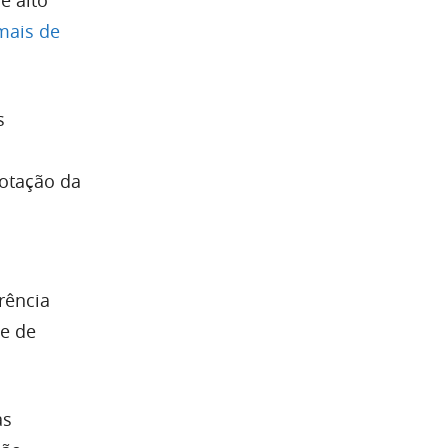
mais de
s
cotação da
rência
e de
as