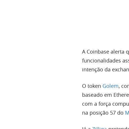
A Coinbase alerta 
funcionalidades as
intenção da exchan
O token
Golem
, co
baseado em Ethere
com a força comput
na posição 57 do
M
Já a
Zilliqa
pretende