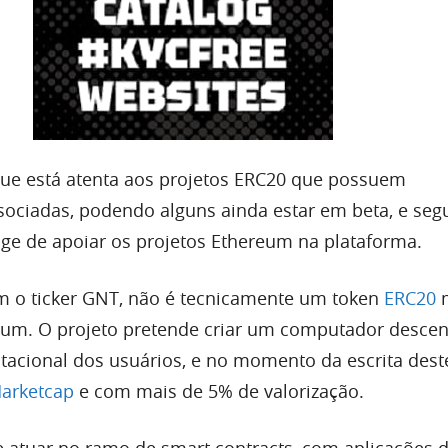
que está atenta aos projetos ERC20 que possuem
sociadas, podendo alguns ainda estar em beta, e seg
ge de apoiar os projetos Ethereum na plataforma.
m o ticker GNT, não é tecnicamente um token
ERC20
m
um. O projeto pretende criar um computador descen
acional dos usuários, e no momento da escrita dest
arketcap
e com mais de 5% de valorização.
 atuar no ramo de smart contracts, com aplicações d