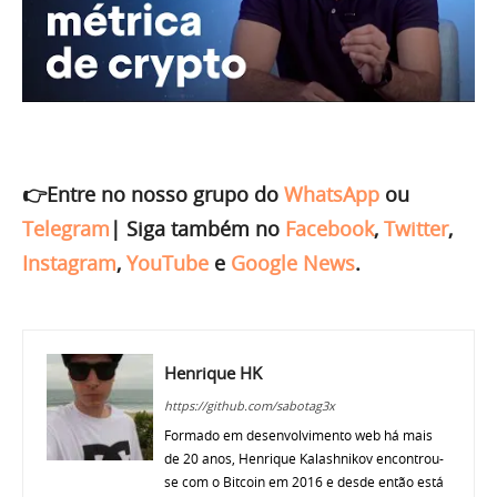
👉Entre no nosso grupo do
WhatsApp
ou
Telegram
|
Siga também no
Facebook
,
Twitter
,
Instagram
,
YouTube
e
Google News
.
Henrique HK
https://github.com/sabotag3x
Formado em desenvolvimento web há mais
de 20 anos, Henrique Kalashnikov encontrou-
se com o Bitcoin em 2016 e desde então está