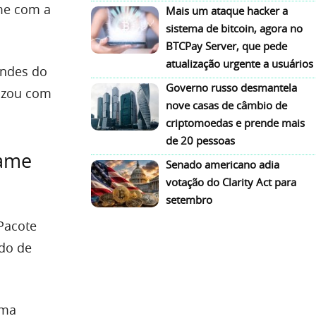
ame com a
Mais um ataque hacker a
sistema de bitcoin, agora no
BTCPay Server, que pede
atualização urgente a usuários
andes do
Governo russo desmantela
rizou com
nove casas de câmbio de
criptomoedas e prende mais
de 20 pessoas
game
Senado americano adia
votação do Clarity Act para
setembro
Pacote
ado de
uma