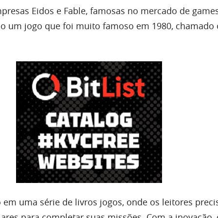
mpresas Eidos e Fable, famosas no mercado de game
ído um jogo que foi muito famoso em 1980, chamado 
o em uma série de livros jogos, onde os leitores prec
liares para completar suas missões. Com a inovação, 