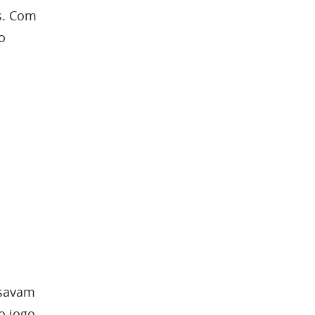
s. Com
o
isavam
o jogo