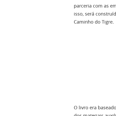
parceria com as e
isso, será constru
Caminho do Tigre.
O livro era basead
dos materiais auxi