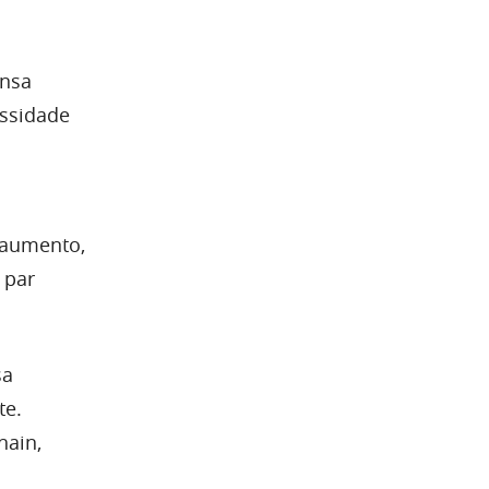
ensa
essidade
 aumento,
 par
sa
te.
hain,