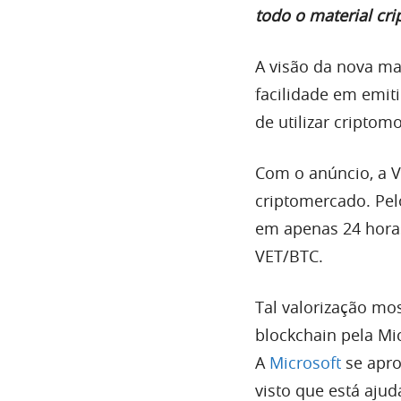
todo o material cri
A visão da nova ma
facilidade em emit
de utilizar criptom
Com o anúncio, a 
criptomercado. Pe
em apenas 24 horas
VET/BTC.
Tal valorização mo
blockchain pela Mi
A
Microsoft
se apro
visto que está aju