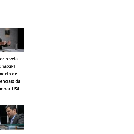
or revela
 ChatGPT
modelo de
enciais da
ganhar US$