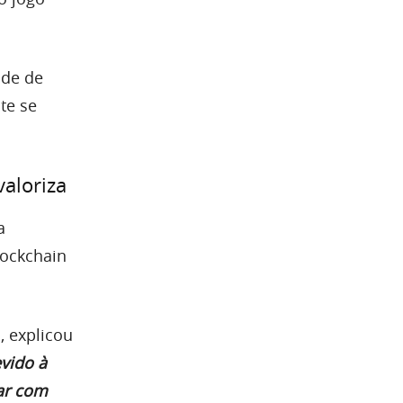
ade de
te se
valoriza
a
lockchain
 explicou
vido à
dar com