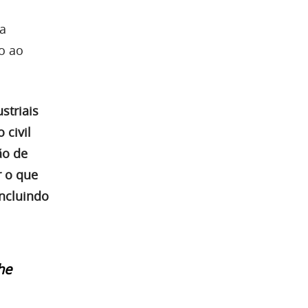
ra
o ao
striais
 civil
ão de
r o que
incluindo
he