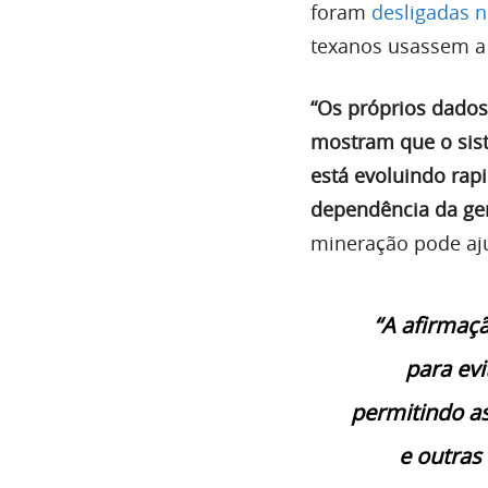
foram
desligadas n
texanos usassem a 
“Os próprios dados
mostram que o sist
está evoluindo rap
dependência da ge
mineração pode aju
“A afirmaç
para ev
permitindo as
e outras