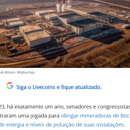
de Bitcoin. Midjourney.
Siga o Livecoins e fique atualizado.
23, há exatamente um ano, senadores e congressista
traram uma jogada para
obrigar mineradoras de Bitc
e energia e níveis de poluição de suas instalações
.