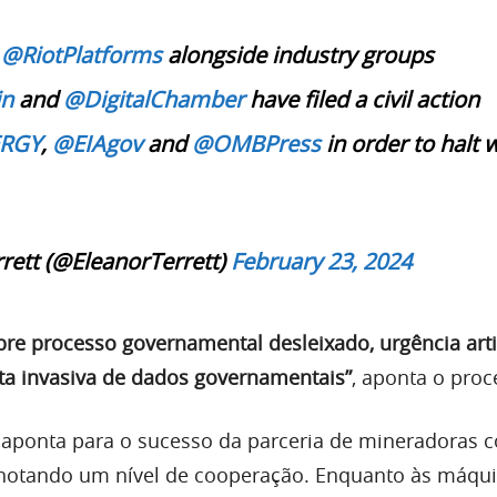
r
@RiotPlatforms
alongside industry groups
in
and
@DigitalChamber
have filed a civil action
RGY
,
@EIAgov
and
@OMBPress
in order to halt 
rett (@EleanorTerrett)
February 23, 2024
re processo governamental desleixado, urgência artif
eta invasiva de dados governamentais”
, aponta o proc
aponta para o sucesso da parceria de mineradoras 
 notando um nível de cooperação. Enquanto às máqu