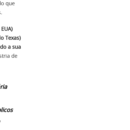
do que
.
 EUA)
do Texas)
ndo a sua
stria de
ria
licos