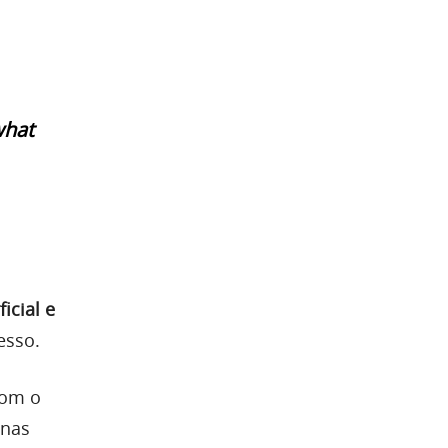
what
icial e
esso.
com o
inas