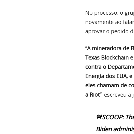
No processo, o gru
novamente ao falar
aprovar o pedido d
“A mineradora de B
Texas Blockchain e
contra o Departame
Energia dos EUA, e
eles chamam de col
a Riot”
, escreveu a 
🚨SCOOP: Th
Biden adminis