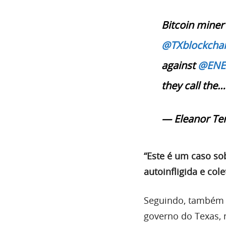
Bitcoin mine
@TXblockcha
against
@ENE
they call the…
— Eleanor Ter
“Este é um caso sob
autoinfligida e col
Seguindo, também 
governo do Texas,