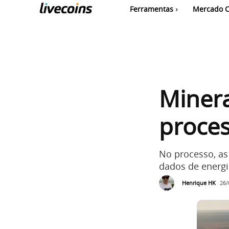
Ferramentas
Mercado C
Minera
proce
No processo, as
dados de energia
Henrique HK
26/