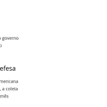
o governo
o
efesa
americana
 a coleta
m mês